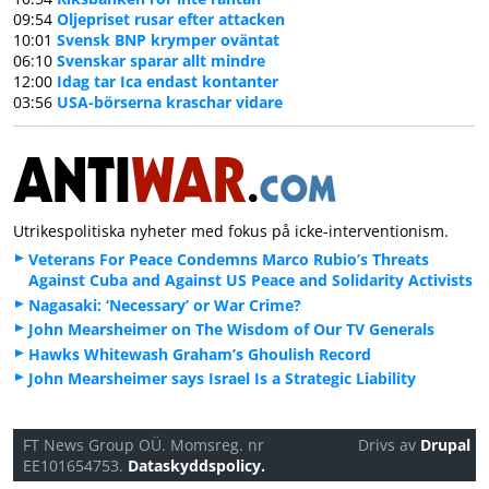
09:54
Oljepriset rusar efter attacken
10:01
Svensk BNP krymper oväntat
06:10
Svenskar sparar allt mindre
12:00
Idag tar Ica endast kontanter
03:56
USA-börserna kraschar vidare
Utrikespolitiska nyheter med fokus på icke-interventionism.
Veterans For Peace Condemns Marco Rubio’s Threats
Against Cuba and Against US Peace and Solidarity Activists
Nagasaki: ‘Necessary’ or War Crime?
John Mearsheimer on The Wisdom of Our TV Generals
Hawks Whitewash Graham’s Ghoulish Record
John Mearsheimer says Israel Is a Strategic Liability
FT News Group OÜ. Momsreg. nr
Drivs av
Drupal
EE101654753.
Dataskyddspolicy.