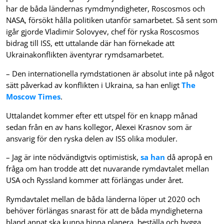
har de båda ländernas rymdmyndigheter, Roscosmos och
NASA, försökt hålla politiken utanför samarbetet. Så sent som
igår gjorde Vladimir Solovyev, chef för ryska Roscosmos
bidrag till ISS, ett uttalande där han förnekade att
Ukrainakonflikten äventyrar rymdsamarbetet.
– Den internationella rymdstationen är absolut inte på något
sätt påverkad av konflikten i Ukraina, sa han enligt
The
Moscow Times
.
Uttalandet kommer efter ett utspel för en knapp månad
sedan från en av hans kollegor, Alexei Krasnov som är
ansvarig för den ryska delen av ISS olika moduler.
– Jag är inte nödvändigtvis optimistisk,
sa han
då apropå en
fråga om han trodde att det nuvarande rymdavtalet mellan
USA och Ryssland kommer att förlängas under året.
Rymdavtalet mellan de båda länderna löper ut 2020 och
behöver förlängas snarast för att de båda myndigheterna
bland annat ska kunna hinna planera, beställa och bygga