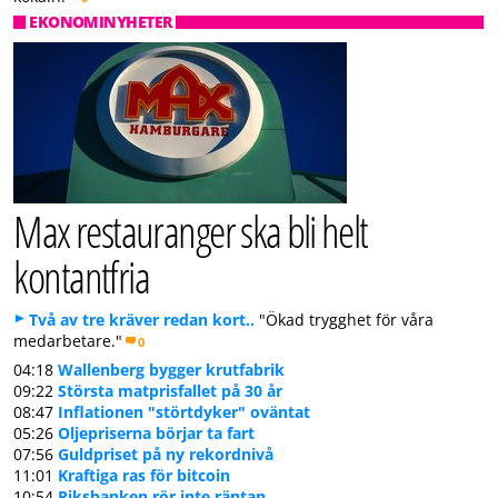
EKONOMINYHETER
Max restauranger ska bli helt
kontantfria
Två av tre kräver redan kort..
"Ökad trygghet för våra
medarbetare."
0
04:18
Wallenberg bygger krutfabrik
09:22
Största matprisfallet på 30 år
08:47
Inflationen "störtdyker" oväntat
05:26
Oljepriserna börjar ta fart
07:56
Guldpriset på ny rekordnivå
11:01
Kraftiga ras för bitcoin
10:54
Riksbanken rör inte räntan