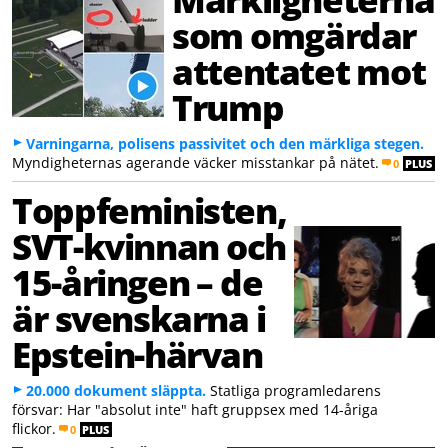
som omgärdar
attentatet mot
Trump
Varningarna, polisens passivitet och den märkliga stegen.
Myndigheternas agerande väcker misstankar på nätet.
0
PLUS
Toppfeministen,
SVT-kvinnan och
15-åringen – de
är svenskarna i
Epstein-härvan
20.000 dokument släppta.
Statliga programledarens
försvar: Har "absolut inte" haft gruppsex med 14-åriga
flickor.
0
PLUS