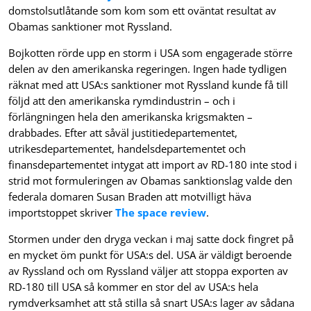
domstolsutlåtande som kom som ett oväntat resultat av
Obamas sanktioner mot Ryssland.
Bojkotten rörde upp en storm i USA som engagerade större
delen av den amerikanska regeringen. Ingen hade tydligen
räknat med att USA:s sanktioner mot Ryssland kunde få till
följd att den amerikanska rymdindustrin – och i
förlängningen hela den amerikanska krigsmakten –
drabbades. Efter att såväl justitiedepartementet,
utrikesdepartementet, handelsdepartementet och
finansdepartementet intygat att import av RD-180 inte stod i
strid mot formuleringen av Obamas sanktionslag valde den
federala domaren Susan Braden att motvilligt häva
importstoppet skriver
The space review
.
Stormen under den dryga veckan i maj satte dock fingret på
en mycket öm punkt för USA:s del. USA är väldigt beroende
av Ryssland och om Ryssland väljer att stoppa exporten av
RD-180 till USA så kommer en stor del av USA:s hela
rymdverksamhet att stå stilla så snart USA:s lager av sådana