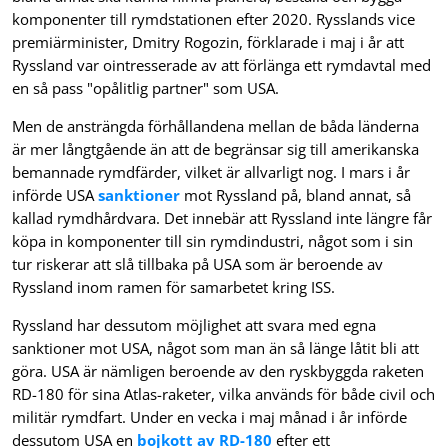
komponenter till rymdstationen efter 2020. Rysslands vice
premiärminister, Dmitry Rogozin, förklarade i maj i år att
Ryssland var ointresserade av att förlänga ett rymdavtal med
en så pass "opålitlig partner" som USA.
Men de ansträngda förhållandena mellan de båda länderna
är mer långtgående än att de begränsar sig till amerikanska
bemannade rymdfärder, vilket är allvarligt nog. I mars i år
införde USA
sanktioner
mot Ryssland på, bland annat, så
kallad rymdhårdvara. Det innebär att Ryssland inte längre får
köpa in komponenter till sin rymdindustri, något som i sin
tur riskerar att slå tillbaka på USA som är beroende av
Ryssland inom ramen för samarbetet kring ISS.
Ryssland har dessutom möjlighet att svara med egna
sanktioner mot USA, något som man än så länge låtit bli att
göra. USA är nämligen beroende av den ryskbyggda raketen
RD-180 för sina Atlas-raketer, vilka används för både civil och
militär rymdfart. Under en vecka i maj månad i år införde
dessutom USA en
bojkott av RD-180
efter ett