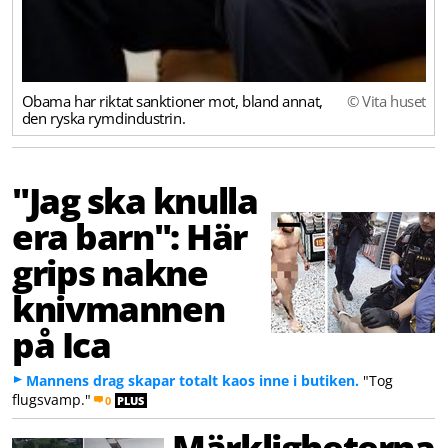
Obama har riktat sanktioner mot, bland annat,
© Vita huset
den ryska rymdindustrin.
"Jag ska knulla
era barn": Här
grips nakne
knivmannen
på Ica
Mannens drag skapar totalt kaos inne i butiken.
"Tog
flugsvamp."
0
PLUS
Märkligheterna