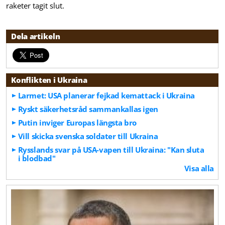
raketer tagit slut.
Dela artikeln
Konflikten i Ukraina
Larmet: USA planerar fejkad kemattack i Ukraina
Ryskt säkerhetsråd sammankallas igen
Putin inviger Europas längsta bro
Vill skicka svenska soldater till Ukraina
Rysslands svar på USA-vapen till Ukraina: "Kan sluta
i blodbad"
Visa alla