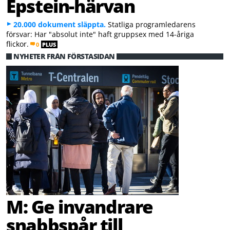
Epstein-härvan
20.000 dokument släppta.
Statliga programledarens
försvar: Har "absolut inte" haft gruppsex med 14-åriga
flickor.
0
PLUS
NYHETER FRÅN FÖRSTASIDAN
M: Ge invandrare
snabbspår till