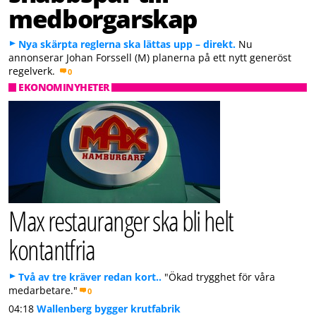
medborgarskap
Nya skärpta reglerna ska lättas upp – direkt.
Nu
annonserar Johan Forssell (M) planerna på ett nytt generöst
regelverk.
0
EKONOMINYHETER
Max restauranger ska bli helt
kontantfria
Två av tre kräver redan kort..
"Ökad trygghet för våra
medarbetare."
0
04:18
Wallenberg bygger krutfabrik