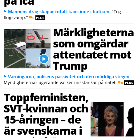
på Ica
Mannens drag skapar totalt kaos inne i butiken.
"Tog
flugsvamp."
0
PLUS
Märkligheterna
som omgärdar
attentatet mot
Trump
Varningarna, polisens passivitet och den märkliga stegen.
Myndigheternas agerande väcker misstankar på nätet.
0
PLUS
Toppfeministen,
SVT-kvinnan och
15-åringen – de
är svenskarna i