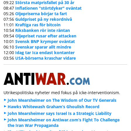
09:22
Största matprisfallet på 30 år
08:47
Inflationen "störtdyker" oväntat
05:26
Oljepriserna börjar ta fart
07:56
Guldpriset på ny rekordnivå
11:01
Kraftiga ras för bitcoin
10:54
Riksbanken rör inte räntan
09:54
Oljepriset rusar efter attacken
10:01
Svensk BNP krymper oväntat
06:10
Svenskar sparar allt mindre
12:00
Idag tar Ica endast kontanter
03:56
USA-börserna kraschar vidare
Utrikespolitiska nyheter med fokus på icke-interventionism.
John Mearsheimer on The Wisdom of Our TV Generals
Hawks Whitewash Graham’s Ghoulish Record
John Mearsheimer says Israel Is a Strategic Liability
John Mearsheimer on Antiwar.com’s Fight To Challenge
the Iran War Propaganda