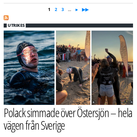
1
2
3
…
▶▶
▶
Sidor
UTRIKES
Polack simmade över Östersjön – hela
vägen från Sverige