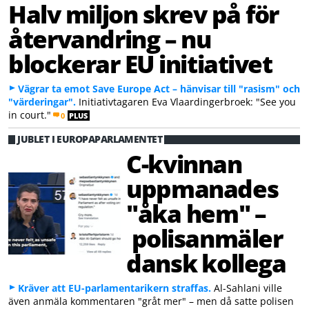
Halv miljon skrev på för
återvandring – nu
blockerar EU initiativet
Vägrar ta emot Save Europe Act – hänvisar till "rasism" och
"värderingar".
Initiativtagaren Eva Vlaardingerbroek: "See you
in court."
0
PLUS
JUBLET I EUROPAPARLAMENTET
C-kvinnan
uppmanades
"åka hem" –
polisanmäler
dansk kollega
Kräver att EU-parlamentarikern straffas.
Al-Sahlani ville
även anmäla kommentaren "gråt mer" – men då satte polisen