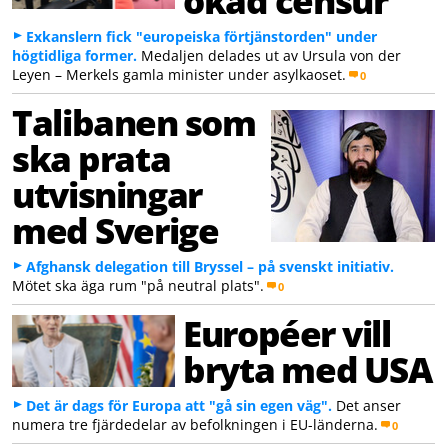
Exkanslern fick "europeiska förtjänstorden" under
högtidliga former.
Medaljen delades ut av Ursula von der
Leyen – Merkels gamla minister under asylkaoset.
0
Talibanen som
ska prata
utvisningar
med Sverige
Afghansk delegation till Bryssel – på svenskt initiativ.
Mötet ska äga rum "på neutral plats".
0
Européer vill
bryta med USA
Det är dags för Europa att "gå sin egen väg".
Det anser
numera tre fjärdedelar av befolkningen i EU-länderna.
0