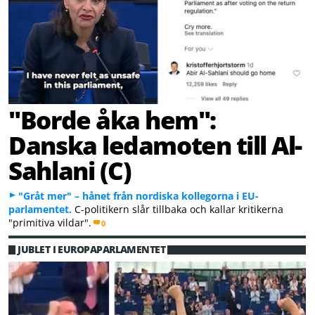
"Borde åka hem":
Danska ledamoten till Al-
Sahlani (C)
"Gråt mer" – hånet från nordiska kollegorna i EU-
parlamentet.
C-politikern slår tillbaka och kallar kritikerna
"primitiva vildar".
0
JUBLET I EUROPAPARLAMENTET