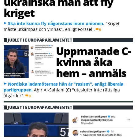
ukrainska män att fly
kriget
Ska inte kunna fly någonstans inom unionen.
"Kriget
måste utkämpas och vinnas", enligt Forssell.
0
JUBLET I EUROPAPARLAMENTET
Uppmanade C-
kvinna åka
hem – anmäls
Nordiska ledamöternas hån är "rasism", enligt liberala
partigruppen.
Abir Al-Sahlani (C) "utesluter inte rättsliga
åtgärder".
0
JUBLET I EUROPAPARLAMENTET