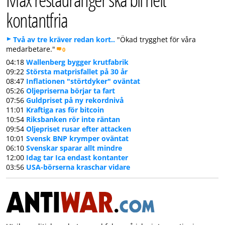
kontantfria
Två av tre kräver redan kort..
"Ökad trygghet för våra
medarbetare."
0
04:18
Wallenberg bygger krutfabrik
09:22
Största matprisfallet på 30 år
08:47
Inflationen "störtdyker" oväntat
05:26
Oljepriserna börjar ta fart
07:56
Guldpriset på ny rekordnivå
11:01
Kraftiga ras för bitcoin
10:54
Riksbanken rör inte räntan
09:54
Oljepriset rusar efter attacken
10:01
Svensk BNP krymper oväntat
06:10
Svenskar sparar allt mindre
12:00
Idag tar Ica endast kontanter
03:56
USA-börserna kraschar vidare