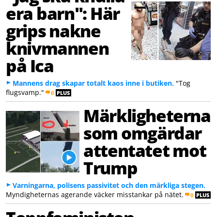
era barn": Här
grips nakne
knivmannen
på Ica
Mannens drag skapar totalt kaos inne i butiken.
"Tog
flugsvamp."
0
PLUS
Märkligheterna
som omgärdar
attentatet mot
Trump
Varningarna, polisens passivitet och den märkliga stegen.
Myndigheternas agerande väcker misstankar på nätet.
0
PLUS