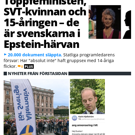
Toppfeministen,
SVT-kvinnan och
15-åringen – de
är svenskarna i
Epstein-härvan
20.000 dokument släppta.
Statliga programledarens
försvar: Har "absolut inte" haft gruppsex med 14-åriga
flickor.
0
PLUS
NYHETER FRÅN FÖRSTASIDAN