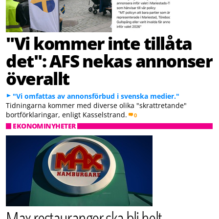
"Vi kommer inte tillåta
det": AFS nekas annonser
överallt
"Vi omfattas av annonsförbud i svenska medier."
Tidningarna kommer med diverse olika "skrattretande"
bortförklaringar, enligt Kasselstrand.
0
EKONOMINYHETER
Max restauranger ska bli helt