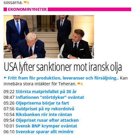
sossarna.
0
EKONOMINYHETER
USA lyfter sanktioner mot iransk olja
Fritt fram för produktion, leveranser och försäljning..
Kan
innebära stora intäkter för Teheran.
0
09:22
Största matprisfallet på 30 år
08:47
Inflationen "störtdyker" oväntat
05:26
Oljepriserna börjar ta fart
07:56
Guldpriset på ny rekordnivå
10:54
Riksbanken rör inte räntan
09:54
Oljepriset rusar efter attacken
10:01
Svensk BNP krymper oväntat
06:10
Svenskar sparar allt mindre