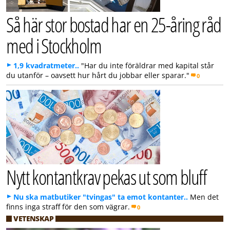
Så här stor bostad har en 25-åring råd
med i Stockholm
1,9 kvadratmeter..
"Har du inte föräldrar med kapital står
du utanför – oavsett hur hårt du jobbar eller sparar."
0
Nytt kontantkrav pekas ut som bluff
Nu ska matbutiker "tvingas" ta emot kontanter..
Men det
finns inga straff för den som vägrar.
0
VETENSKAP