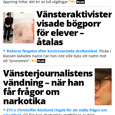
öppning hittar det en av två utgångar."
0
PLUS
Vänsteraktivister
visade bögporr
för elever –
åtalas
Riskerar fängelse efter kontroversiella skolbesöket.
Flicka i
klassen kallades nazist när hon inte ville byta sitt namn mot
ett "pronomen".
0
PLUS
Vänsterjournalistens
vändning – när han
får frågor om
narkotika
ETC:s Christoffer Röstlund ringde för att ställa frågor om
privatlivet.
Då fick han obehagliga motfrågan av Nick