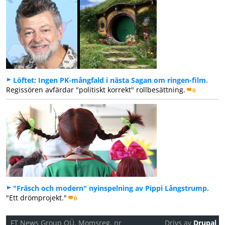
Löftet: Ingen PK-mångfald i nästa Sagan om ringen-film.
Regissören avfärdar "politiskt korrekt" rollbesättning.
0
"Fräsch och modern" nyinspelning av Pippi Långstrump.
"Ett drömprojekt."
0
FT News Group OÜ. Momsreg. nr
Drivs av
Drupal