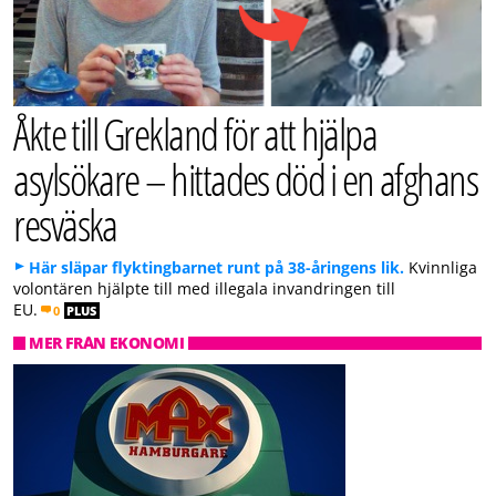
Åkte till Grekland för att hjälpa
asylsökare – hittades död i en afghans
resväska
Här släpar flyktingbarnet runt på 38-åringens lik.
Kvinnliga
volontären hjälpte till med illegala invandringen till
EU.
0
PLUS
MER FRÅN EKONOMI