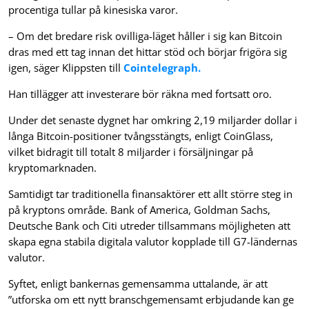
procentiga tullar på kinesiska varor.
– Om det bredare risk ovilliga-läget håller i sig kan Bitcoin
dras med ett tag innan det hittar stöd och börjar frigöra sig
igen, säger Klippsten till
Cointelegraph.
Han tillägger att investerare bör räkna med fortsatt oro.
Under det senaste dygnet har omkring 2,19 miljarder dollar i
långa Bitcoin-positioner tvångsstängts, enligt CoinGlass,
vilket bidragit till totalt 8 miljarder i försäljningar på
kryptomarknaden.
Samtidigt tar traditionella finansaktörer ett allt större steg in
på kryptons område. Bank of America, Goldman Sachs,
Deutsche Bank och Citi utreder tillsammans möjligheten att
skapa egna stabila digitala valutor kopplade till G7-ländernas
valutor.
Syftet, enligt bankernas gemensamma uttalande, är att
”utforska om ett nytt branschgemensamt erbjudande kan ge