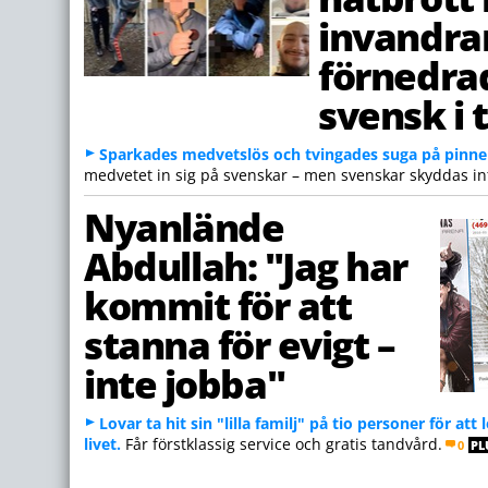
invandra
förnedrad
svensk i
Sparkades medvetslös och tvingades suga på pinne
medvetet in sig på svenskar – men svenskar skyddas in
Nyanlände
Abdullah: "Jag har
kommit för att
stanna för evigt –
inte jobba"
Lovar ta hit sin "lilla familj" på tio personer för att
livet.
Får förstklassig service och gratis tandvård.
0
PL