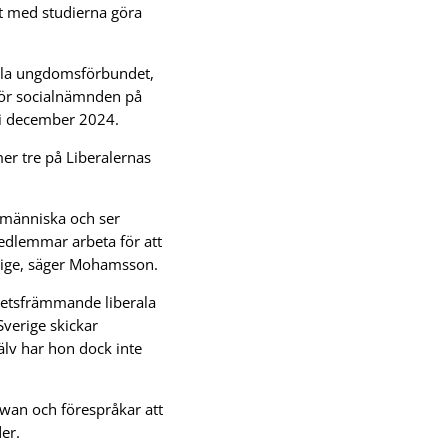
llt med studierna göra
rala ungdomsförbundet,
för socialnämnden på
i december 2024.
r tre på Liberalernas
gsmänniska och ser
edlemmar arbeta för att
verige, säger Mohamsson.
hetsfrämmande liberala
 Sverige skickar
jälv har hon dock inte
aiwan och förespråkar att
er.