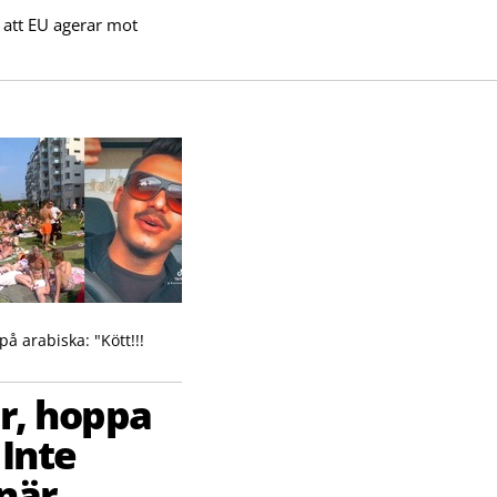
t att EU agerar mot
på arabiska: "Kött!!!
r, hoppa
Inte
när