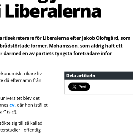
i Liberalerna
tisekreterare för Liberalerna efter Jakob Olofsgård, som
 brådstörtade former. Mohamsson, som aldrig haft ett
lir därmed en av partiets tyngsta företrädare inför
ekonomiskt rikare liv
Dela artikeln
tte då efternamn från
universitet blev det
ennes
cv,
där hon istället
r" (sic!).
kte sig till så kallad
erstudier i offentlig