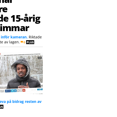
re
e 15-årig
 timmar
 inför kameran.
Riktade
te av lagen.
0
PLUS
 leva på bidrag resten av
US