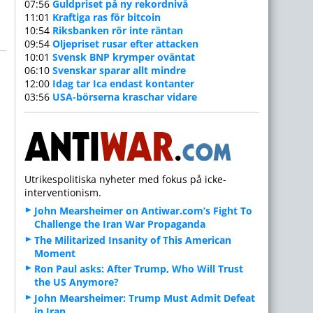
07:56
Guldpriset på ny rekordnivå
11:01
Kraftiga ras för bitcoin
10:54
Riksbanken rör inte räntan
09:54
Oljepriset rusar efter attacken
10:01
Svensk BNP krymper oväntat
06:10
Svenskar sparar allt mindre
12:00
Idag tar Ica endast kontanter
03:56
USA-börserna kraschar vidare
Utrikespolitiska nyheter med fokus på icke-
interventionism.
John Mearsheimer on Antiwar.com’s Fight To
Challenge the Iran War Propaganda
The Militarized Insanity of This American
Moment
Ron Paul asks: After Trump, Who Will Trust
the US Anymore?
John Mearsheimer: Trump Must Admit Defeat
in Iran