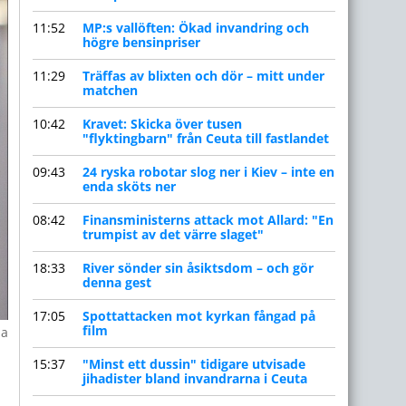
11:52
MP:s vallöften: Ökad invandring och
högre bensinpriser
11:29
Träffas av blixten och dör – mitt under
matchen
10:42
Kravet: Skicka över tusen
"flyktingbarn" från Ceuta till fastlandet
09:43
24 ryska robotar slog ner i Kiev – inte en
enda sköts ner
08:42
Finansministerns attack mot Allard: "En
trumpist av det värre slaget"
18:33
River sönder sin åsiktsdom – och gör
denna gest
17:05
Spottattacken mot kyrkan fångad på
film
na
15:37
"Minst ett dussin" tidigare utvisade
jihadister bland invandrarna i Ceuta