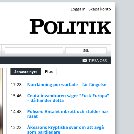
·
TIPSA OSS
Senaste nytt
(aktiv flik)
Plus
17:28
Norrlänning porrsurfade – får fängelse
15:46
Ceuta-invandraren säger "Fuck Europa"
– då händer detta
14:48
Polisen: Antalet inbrott och stölder har
rasat
13:22
Åkessons kryptiska svar om att avgå
som partiledare