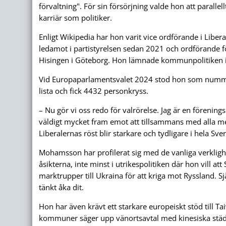
förvaltning". För sin försörjning valde hon att paralle
karriär som politiker.
Enligt Wikipedia har hon varit vice ordförande i Libe
ledamot i partistyrelsen sedan 2021 och ordförande 
Hisingen i Göteborg. Hon lämnade kommunpolitiken 
Vid Europaparlamentsvalet 2024 stod hon som numme
lista och fick 4432 personkryss.
– Nu gör vi oss redo för valrörelse. Jag är en förenin
väldigt mycket fram emot att tillsammans med alla m
Liberalernas röst blir starkare och tydligare i hela S
Mohamsson har profilerat sig med de vanliga verklig
åsikterna, inte minst i utrikespolitiken där hon vill att
marktrupper till Ukraina för att kriga mot Ryssland. S
tänkt åka dit.
Hon har även krävt ett starkare europeiskt stöd till T
kommuner säger upp vänortsavtal med kinesiska städ