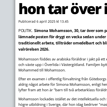
hon tar över 
Publicerad 6 april 2025 kl 13.45
POLITIK.
Simona Mohamsson, 30, tar över som par
lämnade posten för drygt en vecka sedan under
traditionellt arbete, tillträder omedelbart och b
valrörelsen 2026.
Mohamsson föddes av arabiska föräldrar i jakt på ett 
och växte upp i Överlida i Västergötland. Familjen by
Mohammed till Mohamsson.
Efter en examen i offentlig förvaltning från Göteborgs 
aldrig något arbete för Simona Mohamsson, enligt h
lyfter fram att hon är "barn till två arbetarklass föräldra
Mohamsson lockades istället av det intellektuella och sö
högre utbildning i Sverige, där hon idag bedriver "mast