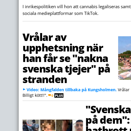
I inrikespolitiken vill hon att cannabis legaliseras sam
sociala medieplattformar som TikTok.
Vrålar av
upphetsning när
han får se "nakna
svenska tjejer" på
stranden
Video: Mångfalden tillbaka på Kungsholmen.
Vrålar 
Billigt kött!!".
0
PLUS
"Svenska
på dem": 
hatbrott 