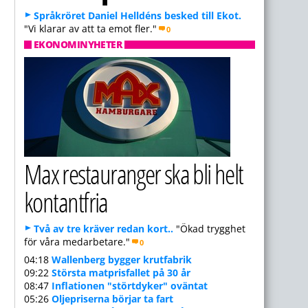
Språkröret Daniel Helldéns besked till Ekot.
"Vi klarar av att ta emot fler."
0
EKONOMINYHETER
Max restauranger ska bli helt
kontantfria
Två av tre kräver redan kort..
"Ökad trygghet
för våra medarbetare."
0
04:18
Wallenberg bygger krutfabrik
09:22
Största matprisfallet på 30 år
08:47
Inflationen "störtdyker" oväntat
05:26
Oljepriserna börjar ta fart