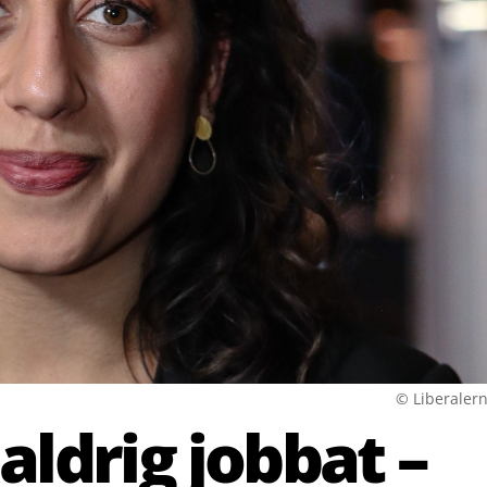
© Liberaler
aldrig jobbat –