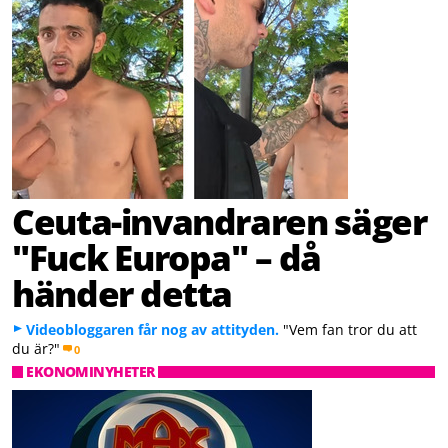
Ceuta-invandraren säger
"Fuck Europa" – då
händer detta
Videobloggaren får nog av attityden.
"Vem fan tror du att
du är?"
0
EKONOMINYHETER