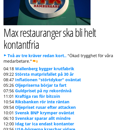
Max restauranger ska bli helt
kontantfria
Två av tre kräver redan kort..
"Ökad trygghet för våra
medarbetare."
0
04:18
Wallenberg bygger krutfabrik
09:22
Största matprisfallet på 30 år
08:47
Inflationen "störtdyker" oväntat
05:26
Oljepriserna börjar ta fart
07:56
Guldpriset på ny rekordnivå
11:01
Kraftiga ras för bitcoin
10:54
Riksbanken rör inte räntan
09:54
Oljepriset rusar efter attacken
10:01
Svensk BNP krymper oväntat
06:10
Svenskar sparar allt mindre
12:00
Idag tar Ica endast kontanter
03:56
USA-börserna kraschar vidare