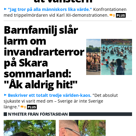
"Jag tror på alla människors lika värde."
Konfrontationen
med trippelmördaren vid Karl XII-demonstrationen.
0
PLUS
Barnfamilj slår
larm om
invandrarterror
på Skara
sommarland:
"Åk aldrig hit!"
Beskriver ett totalt tredje världen-kaos.
"Det absolut
sjukaste vi varit med om – Sverige är inte Sverige
längre."
0
PLUS
NYHETER FRÅN FÖRSTASIDAN