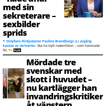
med sin
sekreterare –
sexbilder
sprids
Onlyfans-förbjudaren Paulina Brandbergs (L) avgång
kantas av skriverier.
Ska ha bytt nakenfoton – som hamnade
fel.
0
PLUS
Mördade tre
svenskar med
skott i huvudet –
nu kartlägger han
invandringskritiker
åt vänstern