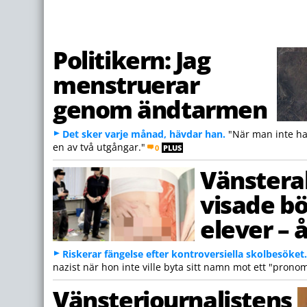
Politikern: Jag
menstruerar
genom ändtarmen
Det sker varje månad, hävdar han.
"När man inte har
en av två utgångar."
0
PLUS
Vänsterak
visade bö
elever – 
Riskerar fängelse efter kontroversiella skolbesöket.
nazist när hon inte ville byta sitt namn mot ett "prono
Vänsterjournalistens