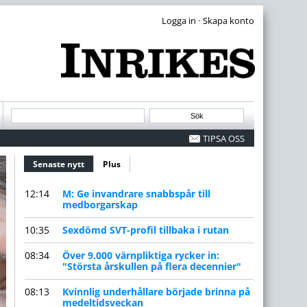
·
TIPSA OSS
Senaste nytt
(aktiv flik)
Plus
12:14
M: Ge invandrare snabbspår till
medborgarskap
10:35
Sexdömd SVT-profil tillbaka i rutan
08:34
Över 9.000 värnpliktiga rycker in:
"Största årskullen på flera decennier"
08:13
Kvinnlig underhållare började brinna på
medeltidsveckan