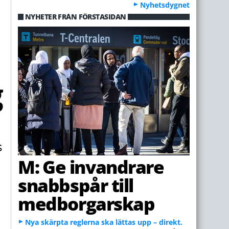
Nyhetsdygnet
NYHETER FRÅN FÖRSTASIDAN
M: Ge invandrare
snabbspår till
medborgarskap
Nya skärpta reglerna ska lättas upp – direkt.