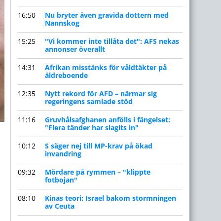
16:50
Nu bryter även gravida dottern med
Nannskog
15:25
"Vi kommer inte tillåta det": AFS nekas
annonser överallt
14:31
Afrikan misstänks för våldtäkter på
äldreboende
12:35
Nytt rekord för AFD – närmar sig
regeringens samlade stöd
11:16
Gruvhålsafghanen anfölls i fängelset:
"Flera tänder har slagits in"
10:12
S säger nej till MP-krav på ökad
invandring
09:32
Mördare på rymmen – "klippte
fotbojan"
08:10
Kinas teori: Israel bakom stormningen
av Ceuta