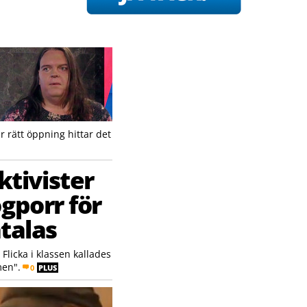
 rätt öppning hittar det
tivister
gporr för
åtalas
Flicka i klassen kallades
men".
0
PLUS