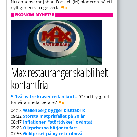
Nu annonserar Johan Forssell (M) planerna på ett
nytt generöst regelverk.
0
EKONOMINYHETER
Max restauranger ska bli helt
kontantfria
Två av tre kräver redan kort..
"Ökad trygghet
för våra medarbetare."
0
04:18
Wallenberg bygger krutfabrik
09:22
Största matprisfallet på 30 år
08:47
Inflationen "störtdyker" oväntat
05:26
Oljepriserna börjar ta fart
07:56
Guldpriset på ny rekordnivå