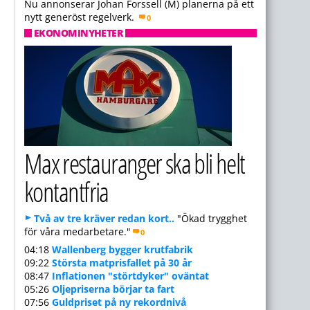
Nu annonserar Johan Forssell (M) planerna på ett
nytt generöst regelverk.
0
EKONOMINYHETER
Max restauranger ska bli helt
kontantfria
Två av tre kräver redan kort..
"Ökad trygghet
för våra medarbetare."
0
04:18
Wallenberg bygger krutfabrik
09:22
Största matprisfallet på 30 år
08:47
Inflationen "störtdyker" oväntat
05:26
Oljepriserna börjar ta fart
07:56
Guldpriset på ny rekordnivå