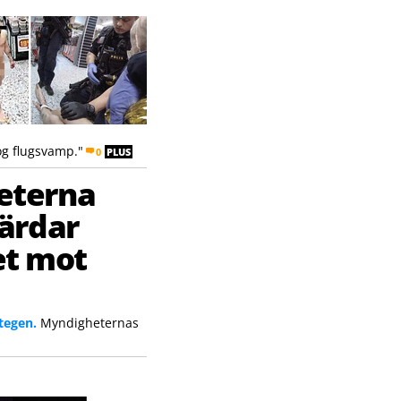
g flugsvamp."
0
PLUS
eterna
ärdar
et mot
tegen.
Myndigheternas