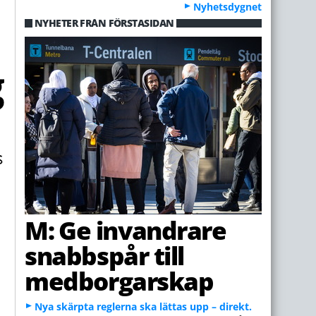
Nyhetsdygnet
NYHETER FRÅN FÖRSTASIDAN
M: Ge invandrare
snabbspår till
medborgarskap
Nya skärpta reglerna ska lättas upp – direkt.