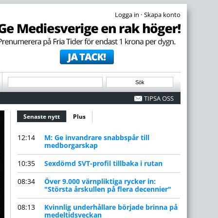
·
TIPSA OSS
Senaste nytt
(aktiv flik)
Plus
12:14
M: Ge invandrare snabbspår till
medborgarskap
10:35
Sexdömd SVT-profil tillbaka i rutan
08:34
Över 9.000 värnpliktiga rycker in:
"Största årskullen på flera decennier"
08:13
Kvinnlig underhållare började brinna på
medeltidsveckan