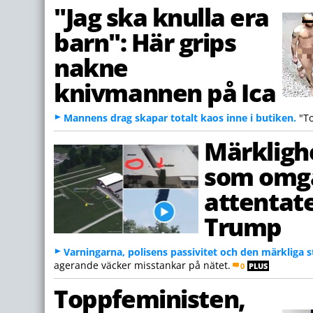
"Jag ska knulla era
barn": Här grips
nakne
knivmannen på Ica
Mannens drag skapar totalt kaos inne i butiken.
"To
Märkligh
som omg
attentat
Trump
Varningarna, polisens passivitet och den märkliga s
agerande väcker misstankar på nätet.
0
PLUS
Toppfeministen,