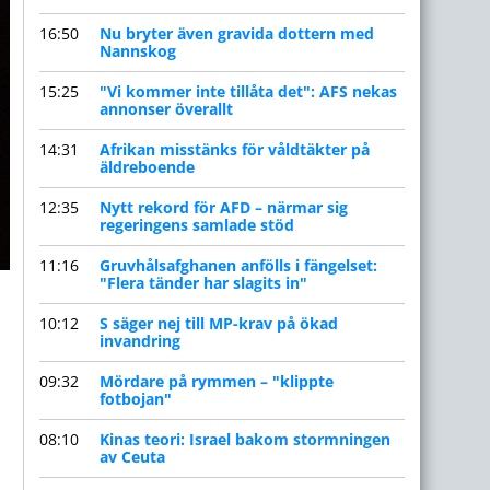
16:50
Nu bryter även gravida dottern med
Nannskog
15:25
"Vi kommer inte tillåta det": AFS nekas
annonser överallt
14:31
Afrikan misstänks för våldtäkter på
äldreboende
12:35
Nytt rekord för AFD – närmar sig
regeringens samlade stöd
11:16
Gruvhålsafghanen anfölls i fängelset:
"Flera tänder har slagits in"
10:12
S säger nej till MP-krav på ökad
invandring
09:32
Mördare på rymmen – "klippte
fotbojan"
08:10
Kinas teori: Israel bakom stormningen
av Ceuta