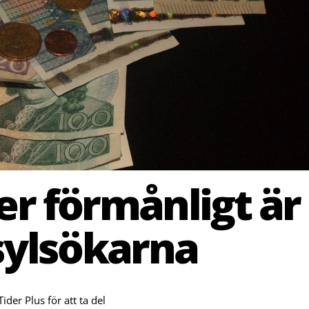
r förmånligt är
asylsökarna
er Plus för att ta del