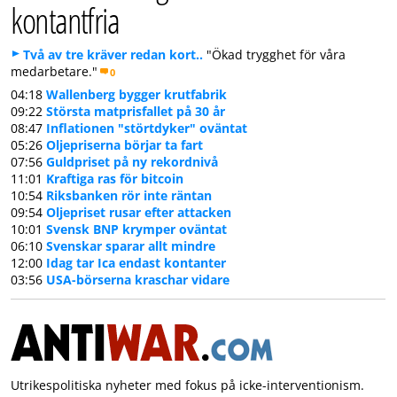
kontantfria
Två av tre kräver redan kort..
"Ökad trygghet för våra
medarbetare."
0
04:18
Wallenberg bygger krutfabrik
09:22
Största matprisfallet på 30 år
08:47
Inflationen "störtdyker" oväntat
05:26
Oljepriserna börjar ta fart
07:56
Guldpriset på ny rekordnivå
11:01
Kraftiga ras för bitcoin
10:54
Riksbanken rör inte räntan
09:54
Oljepriset rusar efter attacken
10:01
Svensk BNP krymper oväntat
06:10
Svenskar sparar allt mindre
12:00
Idag tar Ica endast kontanter
03:56
USA-börserna kraschar vidare
Utrikespolitiska nyheter med fokus på icke-interventionism.