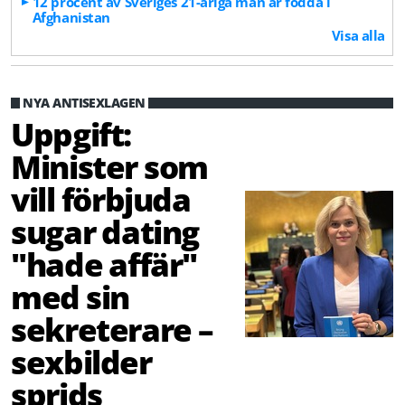
12 procent av Sveriges 21-åriga män är födda i
Afghanistan
Visa alla
NYA ANTISEXLAGEN
Uppgift:
Minister som
vill förbjuda
sugar dating
"hade affär"
med sin
sekreterare –
sexbilder
sprids