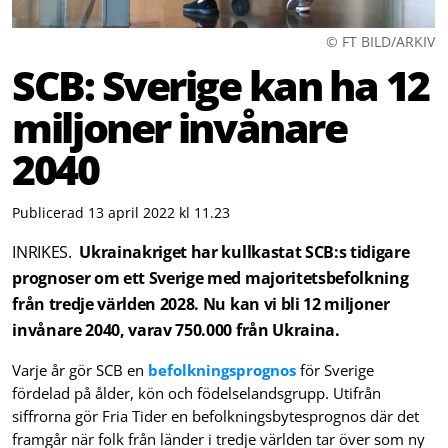
© FT BILD/ARKIV
SCB: Sverige kan ha 12
miljoner invånare
2040
Publicerad 13 april 2022 kl 11.23
INRIKES.
Ukrainakriget har kullkastat SCB:s tidigare
prognoser om ett Sverige med majoritetsbefolkning
från tredje världen 2028. Nu kan vi bli 12 miljoner
invånare 2040, varav 750.000 från Ukraina.
Varje år gör SCB en
befolkningsprognos
för Sverige
fördelad på ålder, kön och födelselandsgrupp. Utifrån
siffrorna gör Fria Tider en befolkningsbytes­prognos där det
framgår när folk från länder i tredje världen tar över som ny