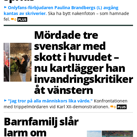
Onlyfans-förbjudaren Paulina Brandbergs (L) avgång
kantas av skriverier.
Ska ha bytt nakenfoton – som hamnade
fel.
0
PLUS
Mördade tre
svenskar med
skott i huvudet –
nu kartlägger han
invandringskritiker
åt vänstern
"Jag tror på alla människors lika värde."
Konfrontationen
med trippelmördaren vid Karl XII-demonstrationen.
0
PLUS
Barnfamilj slår
larm om