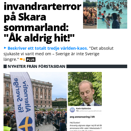
invandrarterror
på Skara
sommarland:
"Åk aldrig hit!"
Beskriver ett totalt tredje världen-kaos.
"Det absolut
sjukaste vi varit med om – Sverige är inte Sverige
längre."
0
PLUS
NYHETER FRÅN FÖRSTASIDAN