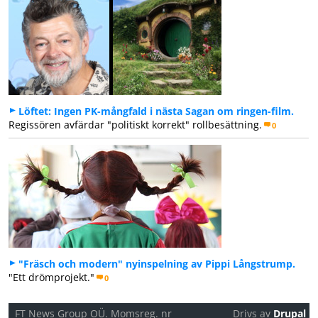
Löftet: Ingen PK-mångfald i nästa Sagan om ringen-film.
Regissören avfärdar "politiskt korrekt" rollbesättning.
0
"Fräsch och modern" nyinspelning av Pippi Långstrump.
"Ett drömprojekt."
0
FT News Group OÜ. Momsreg. nr
Drivs av
Drupal