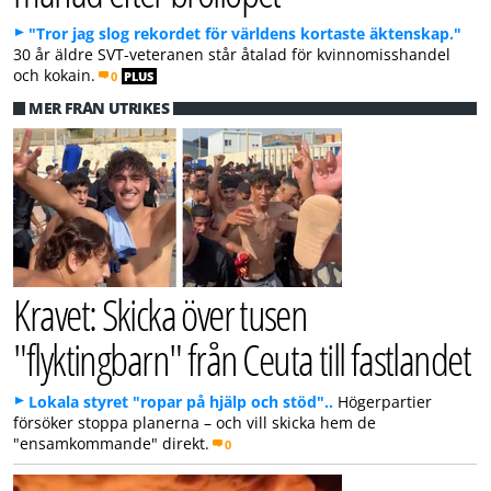
"Tror jag slog rekordet för världens kortaste äktenskap."
30 år äldre SVT-veteranen står åtalad för kvinnomisshandel
och kokain.
0
PLUS
MER FRÅN UTRIKES
Kravet: Skicka över tusen
"flyktingbarn" från Ceuta till fastlandet
Lokala styret "ropar på hjälp och stöd"..
Högerpartier
försöker stoppa planerna – och vill skicka hem de
"ensamkommande" direkt.
0