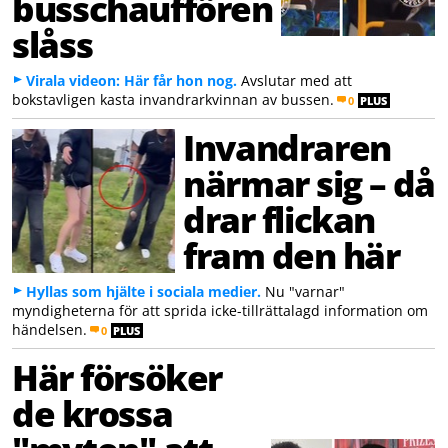
busschauffören
slåss
Virala videon: Här får hon nog.
Avslutar med att
bokstavligen kasta invandrarkvinnan av bussen.
0
PLUS
Invandraren
närmar sig – då
drar flickan
fram den här
Hyllas som hjälte i sociala medier.
Nu "varnar"
myndigheterna för att sprida icke-tillrättalagd information om
händelsen.
0
PLUS
Här försöker
de krossa