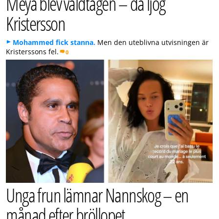
Meya blev våldtagen – då ljög
Kristersson
Mohammed fick stanna.
Men den uteblivna utvisningen är
Kristerssons fel.
0
Unga frun lämnar Nannskog – en
månad efter bröllopet