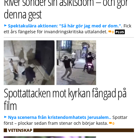
River sönder sin åsiktsdom – och gör
denna gest
Spektakulära aktionen: "Så här gör jag med er dom.".
Fick
ett års fängelse för invandringskritiska uttalandet.
0
PLUS
Spottattacken mot kyrkan fångad på
film
Nya scenerna från kristendomhatets Jerusalem..
Spottar
först – plockar sedan fram stenar och börjar kasta.
0
VETENSKAP