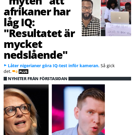
"myten" att
afrikaner har
låg IQ:
"Resultatet är
mycket
nedslående"
Låter nigerianer göra IQ-test inför kameran.
Så gick
det.
0
PLUS
NYHETER FRÅN FÖRSTASIDAN