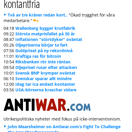
kontantfria
Två av tre kräver redan kort..
"Ökad trygghet för våra
medarbetare."
0
04:18
Wallenberg bygger krutfabrik
09:22
Största matprisfallet på 30 år
08:47
Inflationen "störtdyker" oväntat
05:26
Oljepriserna börjar ta fart
07:56
Guldpriset på ny rekordnivå
11:01
Kraftiga ras för bitcoin
10:54
Riksbanken rör inte räntan
09:54
Oljepriset rusar efter attacken
10:01
Svensk BNP krymper oväntat
06:10
Svenskar sparar allt mindre
12:00
Idag tar Ica endast kontanter
03:56
USA-börserna kraschar vidare
Utrikespolitiska nyheter med fokus på icke-interventionism.
John Mearsheimer on Antiwar.com’s Fight To Challenge