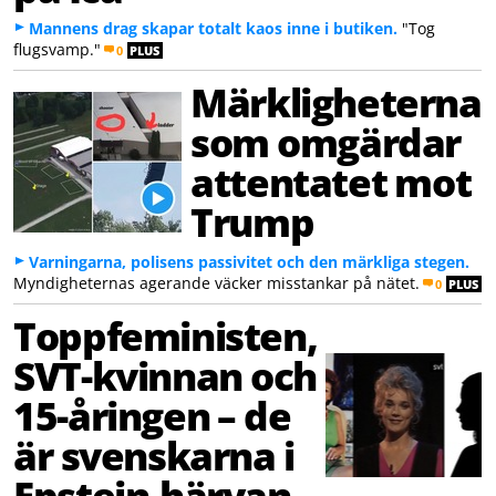
Mannens drag skapar totalt kaos inne i butiken.
"Tog
flugsvamp."
0
PLUS
Märkligheterna
som omgärdar
attentatet mot
Trump
Varningarna, polisens passivitet och den märkliga stegen.
Myndigheternas agerande väcker misstankar på nätet.
0
PLUS
Toppfeministen,
SVT-kvinnan och
15-åringen – de
är svenskarna i
Epstein-härvan