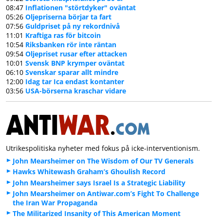
08:47
Inflationen "störtdyker" oväntat
05:26
Oljepriserna börjar ta fart
07:56
Guldpriset på ny rekordnivå
11:01
Kraftiga ras för bitcoin
10:54
Riksbanken rör inte räntan
09:54
Oljepriset rusar efter attacken
10:01
Svensk BNP krymper oväntat
06:10
Svenskar sparar allt mindre
12:00
Idag tar Ica endast kontanter
03:56
USA-börserna kraschar vidare
Utrikespolitiska nyheter med fokus på icke-interventionism.
John Mearsheimer on The Wisdom of Our TV Generals
Hawks Whitewash Graham’s Ghoulish Record
John Mearsheimer says Israel Is a Strategic Liability
John Mearsheimer on Antiwar.com’s Fight To Challenge
the Iran War Propaganda
The Militarized Insanity of This American Moment