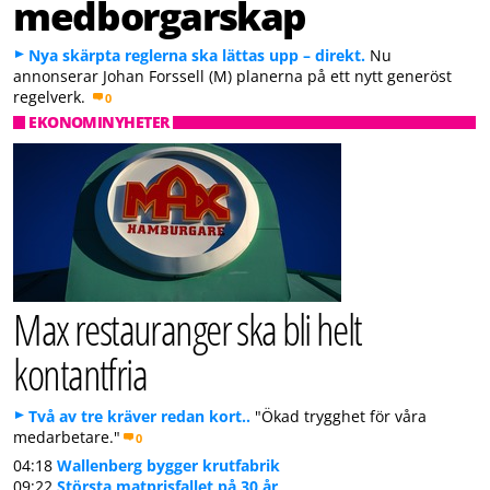
medborgarskap
Nya skärpta reglerna ska lättas upp – direkt.
Nu
annonserar Johan Forssell (M) planerna på ett nytt generöst
regelverk.
0
EKONOMINYHETER
Max restauranger ska bli helt
kontantfria
Två av tre kräver redan kort..
"Ökad trygghet för våra
medarbetare."
0
04:18
Wallenberg bygger krutfabrik
09:22
Största matprisfallet på 30 år