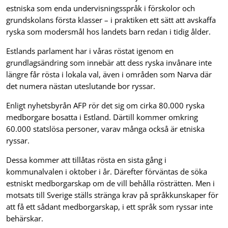
estniska som enda undervisningsspråk i förskolor och
grundskolans första klasser – i praktiken ett sätt att avskaffa
ryska som modersmål hos landets barn redan i tidig ålder.
Estlands parlament har i våras röstat igenom en
grundlagsändring som innebär att dess ryska invånare inte
längre får rösta i lokala val, även i områden som Narva där
det numera nästan uteslutande bor ryssar.
Enligt nyhetsbyrån AFP rör det sig om cirka 80.000 ryska
medborgare bosatta i Estland. Därtill kommer omkring
60.000 statslösa personer, varav många också är etniska
ryssar.
Dessa kommer att tillåtas rösta en sista gång i
kommunalvalen i oktober i år. Därefter förväntas de söka
estniskt medborgarskap om de vill behålla rösträtten. Men i
motsats till Sverige ställs stränga krav på språkkunskaper för
att få ett sådant medborgarskap, i ett språk som ryssar inte
behärskar.