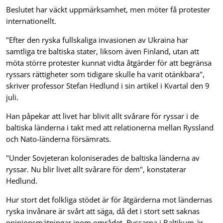
Beslutet har väckt uppmärksamhet, men möter få protester
internationellt.
"Efter den ryska fullskaliga invasionen av Ukraina har
samtliga tre baltiska stater, liksom även Finland, utan att
möta större protester kunnat vidta åtgärder för att begränsa
ryssars rättigheter som tidigare skulle ha varit otänkbara",
skriver professor Stefan Hedlund i sin artikel i Kvartal den 9
juli.
Han påpekar att livet har blivit allt svårare för ryssar i de
baltiska länderna i takt med att relationerna mellan Ryssland
och Nato-länderna försämrats.
"Under Sovjeteran koloniserades de baltiska länderna av
ryssar. Nu blir livet allt svårare för dem", konstaterar
Hedlund.
Hur stort det folkliga stödet är för åtgärderna mot ländernas
ryska invånare är svårt att säga, då det i stort sett saknas
opinionsmätningar inom området. Ryssarna i Baltikum är