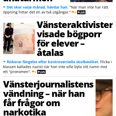
Det sker varje månad, hävdar han.
"När man inte har rätt
öppning hittar det en av två utgångar."
0
PLUS
Vänsteraktivister
visade bögporr
för elever –
åtalas
Riskerar fängelse efter kontroversiella skolbesöket.
Flicka i
klassen kallades nazist när hon inte ville byta sitt namn mot
ett "pronomen".
0
PLUS
Vänsterjournalistens
vändning – när han
får frågor om
narkotika