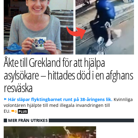
Åkte till Grekland för att hjälpa
asylsökare – hittades död i en afghans
resväska
Här släpar flyktingbarnet runt på 38-åringens lik.
Kvinnliga
volontären hjälpte till med illegala invandringen till
EU.
0
PLUS
MER FRÅN UTRIKES