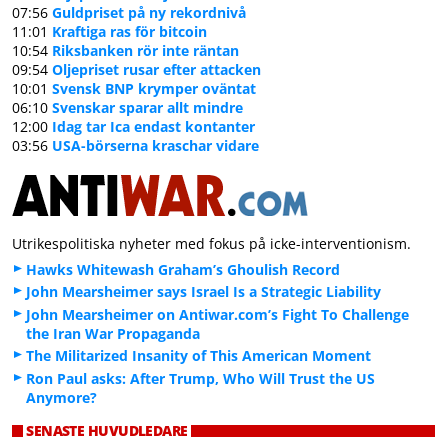
07:56
Guldpriset på ny rekordnivå
11:01
Kraftiga ras för bitcoin
10:54
Riksbanken rör inte räntan
09:54
Oljepriset rusar efter attacken
10:01
Svensk BNP krymper oväntat
06:10
Svenskar sparar allt mindre
12:00
Idag tar Ica endast kontanter
03:56
USA-börserna kraschar vidare
Utrikespolitiska nyheter med fokus på icke-interventionism.
Hawks Whitewash Graham’s Ghoulish Record
John Mearsheimer says Israel Is a Strategic Liability
John Mearsheimer on Antiwar.com’s Fight To Challenge
the Iran War Propaganda
The Militarized Insanity of This American Moment
Ron Paul asks: After Trump, Who Will Trust the US
Anymore?
SENASTE HUVUDLEDARE