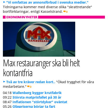
"Vi omfattas av annonsförbud i svenska medier."
Tidningarna kommer med diverse olika "skrattretande"
bortförklaringar, enligt Kasselstrand.
0
EKONOMINYHETER
Max restauranger ska bli helt
kontantfria
Två av tre kräver redan kort..
"Ökad trygghet för våra
medarbetare."
0
04:18
Wallenberg bygger krutfabrik
09:22
Största matprisfallet på 30 år
08:47
Inflationen "störtdyker" oväntat
05:26
Oljepriserna börjar ta fart