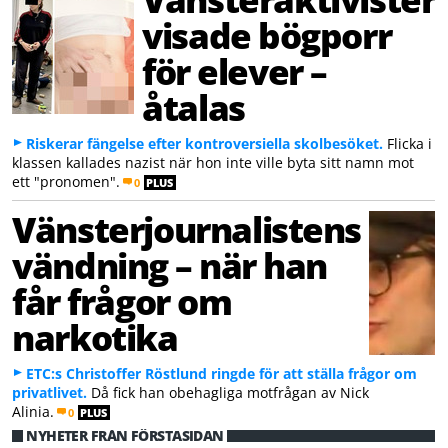
visade bögporr
för elever –
åtalas
Riskerar fängelse efter kontroversiella skolbesöket.
Flicka i
klassen kallades nazist när hon inte ville byta sitt namn mot
ett "pronomen".
0
PLUS
Vänsterjournalistens
vändning – när han
får frågor om
narkotika
ETC:s Christoffer Röstlund ringde för att ställa frågor om
privatlivet.
Då fick han obehagliga motfrågan av Nick
Alinia.
0
PLUS
NYHETER FRÅN FÖRSTASIDAN