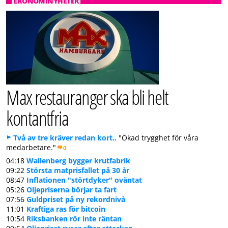
EKONOMINYHETER
Max restauranger ska bli helt
kontantfria
Två av tre kräver redan kort..
"Ökad trygghet för våra
medarbetare."
0
04:18
Wallenberg bygger krutfabrik
09:22
Största matprisfallet på 30 år
08:47
Inflationen "störtdyker" oväntat
05:26
Oljepriserna börjar ta fart
07:56
Guldpriset på ny rekordnivå
11:01
Kraftiga ras för bitcoin
10:54
Riksbanken rör inte räntan