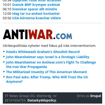
09:54
Oljepriset rusar efter attacken
10:01
Svensk BNP krymper oväntat
06:10
Svenskar sparar allt mindre
12:00
Idag tar Ica endast kontanter
03:56
USA-börserna kraschar vidare
Utrikespolitiska nyheter med fokus på icke-interventionism.
Hawks Whitewash Graham’s Ghoulish Record
John Mearsheimer says Israel Is a Strategic Liability
John Mearsheimer on Antiwar.com’s Fight To Challenge
the Iran War Propaganda
The Militarized Insanity of This American Moment
Ron Paul asks: After Trump, Who Will Trust the US
Anymore?
FT News Group OÜ. Momsreg. nr
Drivs av
Drupal
EE101654753.
Dataskyddspolicy.