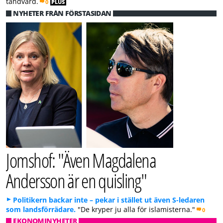
tandvård.
0
PLUS
NYHETER FRÅN FÖRSTASIDAN
Jomshof: "Även Magdalena
Andersson är en quisling"
Politikern backar inte – pekar i stället ut även S-ledaren
som landsförrädare.
"De kryper ju alla för islamisterna."
0
EKONOMINYHETER