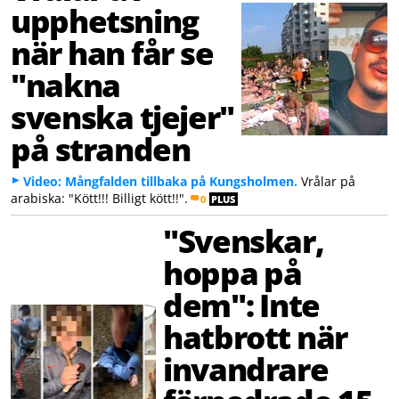
upphetsning
när han får se
"nakna
svenska tjejer"
på stranden
Video: Mångfalden tillbaka på Kungsholmen.
Vrålar på
arabiska: "Kött!!! Billigt kött!!".
0
PLUS
"Svenskar,
hoppa på
dem": Inte
hatbrott när
invandrare