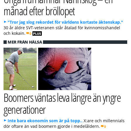
månad efter bröllopet
"Tror jag slog rekordet för världens kortaste äktenskap."
30 år äldre SVT-veteranen står åtalad för kvinnomisshandel
och kokain.
0
PLUS
MER FRÅN HÄLSA
Boomers väntas leva längre än yngre
generationer
Inte bara ekonomin som är på topp..
X:are och millennials
dör oftare än vad boomern gjorde i medelåldern.
0