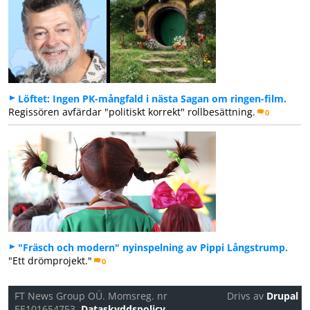
Löftet: Ingen PK-mångfald i nästa Sagan om ringen-film.
Regissören avfärdar "politiskt korrekt" rollbesättning.
0
"Fräsch och modern" nyinspelning av Pippi Långstrump.
"Ett drömprojekt."
0
FT News Group OÜ. Momsreg. nr
Drivs av
Drupal
EE101654753.
Dataskyddspolicy.