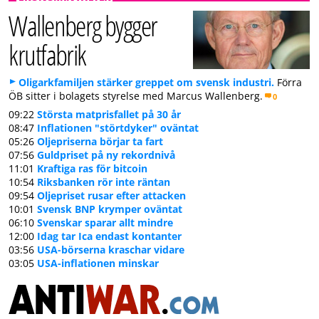
Wallenberg bygger
krutfabrik
Oligarkfamiljen stärker greppet om svensk industri.
Förra
ÖB sitter i bolagets styrelse med Marcus Wallenberg.
0
09:22
Största matprisfallet på 30 år
08:47
Inflationen "störtdyker" oväntat
05:26
Oljepriserna börjar ta fart
07:56
Guldpriset på ny rekordnivå
11:01
Kraftiga ras för bitcoin
10:54
Riksbanken rör inte räntan
09:54
Oljepriset rusar efter attacken
10:01
Svensk BNP krymper oväntat
06:10
Svenskar sparar allt mindre
12:00
Idag tar Ica endast kontanter
03:56
USA-börserna kraschar vidare
03:05
USA-inflationen minskar