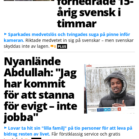
förnedrade 15-
årig svensk i
timmar
Sparkades medvetslös och tvingades suga på pinne inför
kameran.
Riktade medvetet in sig på svenskar – men svenskar
skyddas inte av lagen.
0
PLUS
Nyanlände
Abdullah: "Jag
har kommit
för att stanna
för evigt – inte
jobba"
Lovar ta hit sin "lilla familj" på tio personer för att leva på
bidrag resten av livet.
Får förstklassig service och gratis