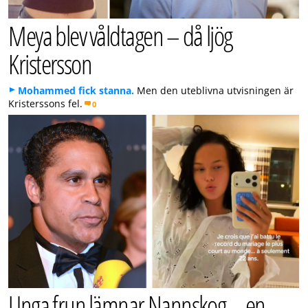
Meya blev våldtagen – då ljög
Kristersson
Mohammed fick stanna.
Men den uteblivna utvisningen är
Kristerssons fel.
0
Unga frun lämnar Nannskog – en