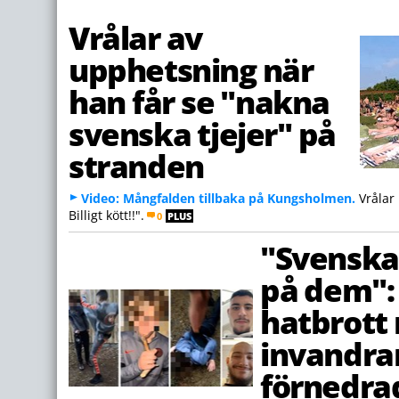
Vrålar av
upphetsning när
han får se "nakna
svenska tjejer" på
stranden
Video: Mångfalden tillbaka på Kungsholmen.
Vrålar 
Billigt kött!!".
0
PLUS
"Svenska
på dem": 
hatbrott 
invandra
förnedrad