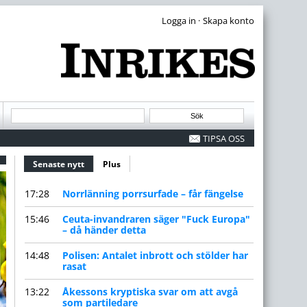
·
TIPSA OSS
Senaste nytt
(aktiv flik)
Plus
17:28
Norrlänning porrsurfade – får fängelse
15:46
Ceuta-invandraren säger "Fuck Europa"
– då händer detta
14:48
Polisen: Antalet inbrott och stölder har
rasat
13:22
Åkessons kryptiska svar om att avgå
som partiledare