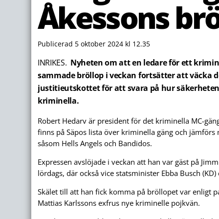
Åkessons brö
Publicerad 5 oktober 2024 kl 12.35
INRIKES.
Nyheten om att en ledare för ett krimi
sammade bröllop i veckan fortsätter att väcka de
justitieutskottet för att svara på hur säkerhete
kriminella.
Robert Hedarv är president för det kriminella MC-gä
finns på Säpos lista över kriminella gäng och jämför
såsom Hells Angels och Bandidos.
Expressen avslöjade i veckan att han var gäst på Jimm
lördags, där också vice statsminister Ebba Busch (KD) 
Skälet till att han fick komma på bröllopet var enligt p
Mattias Karlssons exfrus nye kriminelle pojkvän.