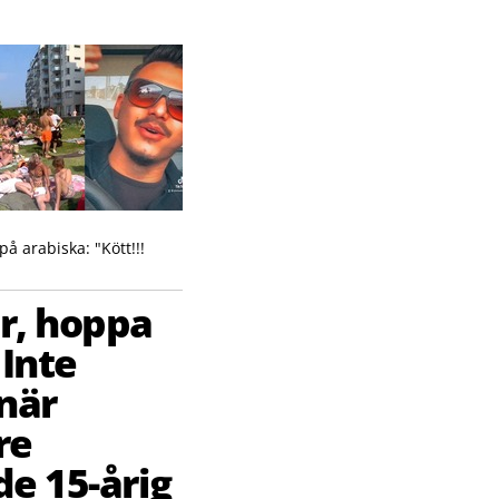
på arabiska: "Kött!!!
r, hoppa
Inte
när
re
e 15-årig