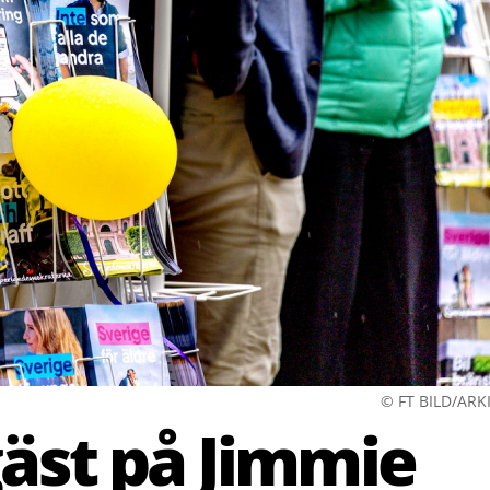
© FT BILD/ARK
äst på Jimmie