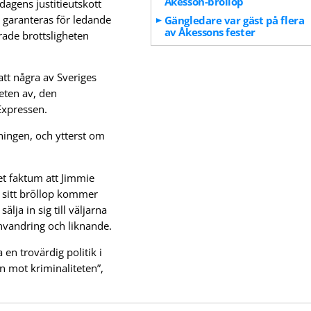
Åkesson-bröllop
dagens justitieutskott
 garanteras för ledande
Gängledare var gäst på flera
av Åkessons fester
rade brottsligheten
att några av Sveriges
heten av, den
 Expressen.
ningen, och ytterst om
et faktum att Jimmie
ll sitt bröllop kommer
älja in sig till väljarna
invandring och liknande.
 en trovärdig politik i
n mot kriminaliteten”,