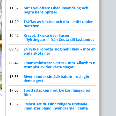
11:52
MP:s vallöften: Ökad invandring och
högre bensinpriser
11:29
Träffas av blixten och dör – mitt under
matchen
10:42
Kravet: Skicka över tusen
"flyktingbarn" från Ceuta till fastlandet
09:43
24 ryska robotar slog ner i Kiev – inte en
enda sköts ner
08:42
Finansministerns attack mot Allard: "En
trumpist av det värre slaget"
18:33
River sönder sin åsiktsdom – och gör
denna gest
17:05
Spottattacken mot kyrkan fångad på
film
IV
15:37
"Minst ett dussin" tidigare utvisade
jihadister bland invandrarna i Ceuta