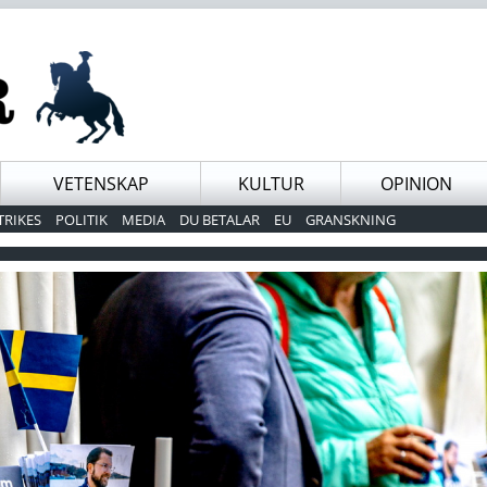
VETENSKAP
KULTUR
OPINION
TRIKES
POLITIK
MEDIA
DU BETALAR
EU
GRANSKNING