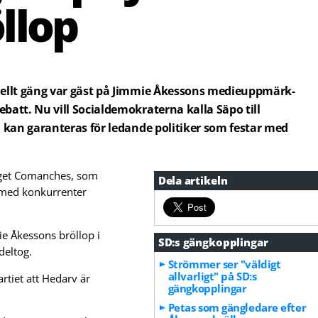
llop
nellt gäng var gäst på Jimmie Åkessons medie­upp­märk­
batt. Nu vill Socialdemokraterna kalla Säpo till
n kan garanteras för ledande politiker som festar med
nget Comanches, som
Dela artikeln
s med konkurrenter
ie Åkessons bröllop i
SD:s gängkopplingar
deltog.
Strömmer ser "väldigt
allvarligt" på SD:s
artiet att Hedarv är
gängkopplingar
Petas som gängledare efter