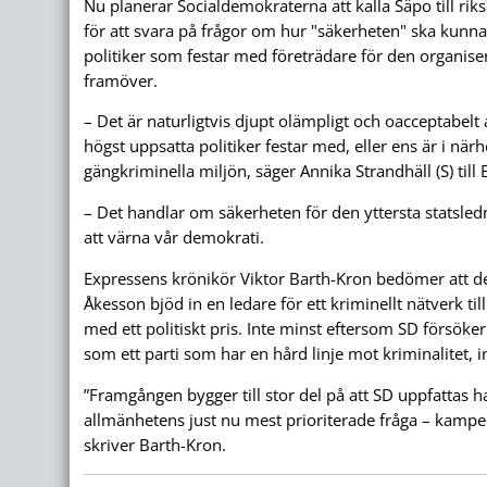
Nu planerar Socialdemokraterna att kalla Säpo till riks
för att svara på frågor om hur "säkerheten" ska kunna
politiker som festar med företrädare för den organise
framöver.
– Det är naturligtvis djupt olämpligt och oacceptabelt 
högst uppsatta politiker festar med, eller ens är i när
gängkriminella miljön, säger Annika Strandhäll (S) till
– Det handlar om säkerheten för den yttersta statsled
att värna vår demokrati.
Expressens krönikör Viktor Barth-Kron bedömer att d
Åkesson bjöd in en ledare för ett kriminellt nätverk ti
med ett politiskt pris. Inte minst eftersom SD försöker s
som ett parti som har en hård linje mot kriminalitet, 
”Framgången bygger till stor del på att SD uppfattas ha
allmänhetens just nu mest prioriterade fråga – kampe
skriver Barth-Kron.