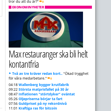
tror du att du är?"
0
EKONOMINYHETER
Max restauranger ska bli helt
kontantfria
Två av tre kräver redan kort..
"Ökad trygghet
för våra medarbetare."
0
04:18
Wallenberg bygger krutfabrik
09:22
Största matprisfallet på 30 år
08:47
Inflationen "störtdyker" oväntat
05:26
Oljepriserna börjar ta fart
07:56
Guldpriset på ny rekordnivå
11:01
Kraftiga ras för bitcoin