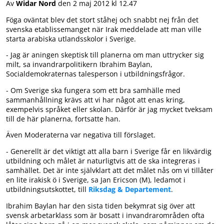
Av
Widar Nord
den 2 maj 2012 kl 12.47
Föga oväntat blev det stort ståhej och snabbt nej från det
svenska etablissemanget när Irak meddelade att man ville
starta arabiska utlandsskolor i Sverige.
- Jag är aningen skeptisk till planerna om man uttrycker sig
milt, sa invandrarpolitikern Ibrahim Baylan,
Socialdemokraternas talesperson i utbildningsfrågor.
- Om Sverige ska fungera som ett bra samhälle med
sammanhållning krävs att vi har något att enas kring,
exempelvis språket eller skolan. Därför är jag mycket tveksam
till de här planerna, fortsatte han.
Även Moderaterna var negativa till förslaget.
- Generellt är det viktigt att alla barn i Sverige får en likvärdig
utbildning och målet är naturligtvis att de ska integreras i
samhället. Det är inte självklart att det målet nås om vi tillåter
en lite irakisk ö i Sverige, sa Jan Ericson (M), ledamot i
utbildningsutskottet, till
Riksdag & Departement
.
Ibrahim Baylan har den sista tiden bekymrat sig över att
svensk arbetarklass som är bosatt i invandrarområden ofta