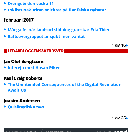
Sverigebilden vecka 11
Eskilstunakuriren snickrar på fler falska nyheter
februari 2017
Många fel när landsortstidning granskar Fria Tider
Rättsövergreppet är sjukt men väntat
1 av 16
▶
LEDARBLOGGENS WEBBSVEP
Jan Olof Bengtsson
Intervju med Hasan Piker
Paul Craig Roberts
The Unintended Consequences of the Digital Revolution
Await Us
Joakim Andersen
Quislingdiskursen
1 av 25
▶
FT News Group OÜ. Momsreg. nr
Drivs av
Drupal