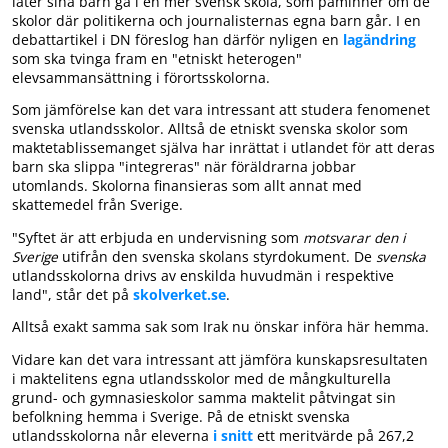
låter sina barn gå i en mer svensk skola, som påminner om de
skolor där politikerna och journalisternas egna barn går. I en
debattartikel i DN föreslog han därför nyligen en
lagändring
som ska tvinga fram en "etniskt heterogen"
elevsammansättning i förortsskolorna.
Som jämförelse kan det vara intressant att studera fenomenet
svenska utlandsskolor. Alltså de etniskt svenska skolor som
maktetablissemanget själva har inrättat i utlandet för att deras
barn ska slippa "integreras" när föräldrarna jobbar
utomlands. Skolorna finansieras som allt annat med
skattemedel från Sverige.
"Syftet är att erbjuda en undervisning som
motsvarar den i
Sverige
utifrån den svenska skolans styrdokument. De
svenska
utlandsskolorna drivs av enskilda huvudmän i respektive
land", står det på
skolverket.se
.
Alltså exakt samma sak som Irak nu önskar införa här hemma.
Vidare kan det vara intressant att jämföra kunskapsresultaten
i maktelitens egna utlandsskolor med de mångkulturella
grund- och gymnasieskolor samma maktelit påtvingat sin
befolkning hemma i Sverige. På de etniskt svenska
utlandsskolorna når eleverna
i snitt
ett meritvärde på 267,2