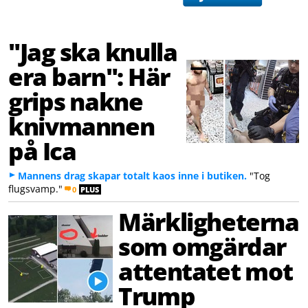
"Jag ska knulla
era barn": Här
grips nakne
knivmannen
på Ica
Mannens drag skapar totalt kaos inne i butiken.
"Tog
flugsvamp."
0
PLUS
Märkligheterna
som omgärdar
attentatet mot
Trump