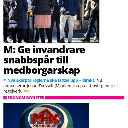
M: Ge invandrare
snabbspår till
medborgarskap
Nya skärpta reglerna ska lättas upp – direkt.
Nu
annonserar Johan Forssell (M) planerna på ett nytt generöst
regelverk.
0
EKONOMINYHETER