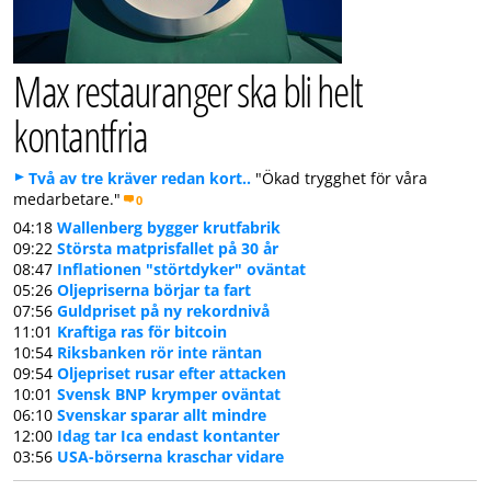
Max restauranger ska bli helt
kontantfria
Två av tre kräver redan kort..
"Ökad trygghet för våra
medarbetare."
0
04:18
Wallenberg bygger krutfabrik
09:22
Största matprisfallet på 30 år
08:47
Inflationen "störtdyker" oväntat
05:26
Oljepriserna börjar ta fart
07:56
Guldpriset på ny rekordnivå
11:01
Kraftiga ras för bitcoin
10:54
Riksbanken rör inte räntan
09:54
Oljepriset rusar efter attacken
10:01
Svensk BNP krymper oväntat
06:10
Svenskar sparar allt mindre
12:00
Idag tar Ica endast kontanter
03:56
USA-börserna kraschar vidare