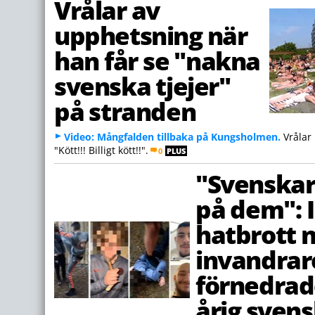
Vrålar av
upphetsning när
han får se "nakna
svenska tjejer"
på stranden
Video: Mångfalden tillbaka på Kungsholmen.
Vrålar 
"Kött!!! Billigt kött!!".
0
PLUS
"Svenskar
på dem": 
hatbrott 
invandrar
förnedrad
årig svens