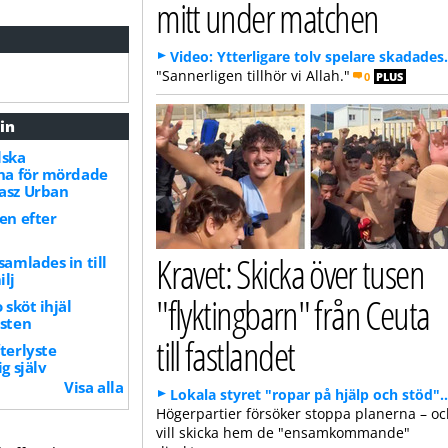
mitt under matchen
Video: Ytterligare tolv spelare skadades.
"Sannerligen tillhör vi Allah."
0
PLUS
in
lska
rna för mördade
asz Urban
pen efter
Kravet: Skicka över tusen
samlades in till
ilj
"flyktingbarn" från Ceuta
 sköt ihjäl
isten
till fastlandet
fterlyste
ig själv
Visa alla
Lokala styret "ropar på hjälp och stöd".
Högerpartier försöker stoppa planerna – o
vill skicka hem de "ensamkommande"