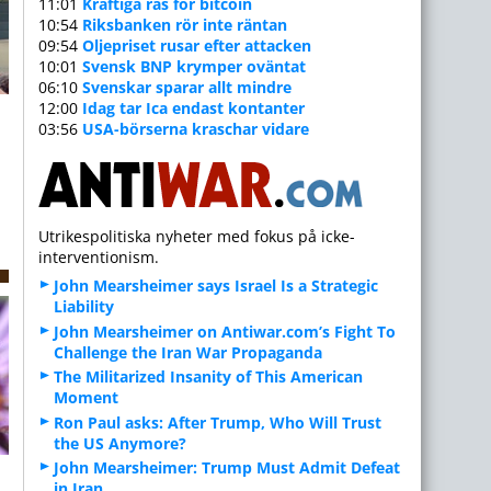
11:01
Kraftiga ras för bitcoin
10:54
Riksbanken rör inte räntan
09:54
Oljepriset rusar efter attacken
10:01
Svensk BNP krymper oväntat
06:10
Svenskar sparar allt mindre
m
12:00
Idag tar Ica endast kontanter
03:56
USA-börserna kraschar vidare
Utrikespolitiska nyheter med fokus på icke-
interventionism.
John Mearsheimer says Israel Is a Strategic
Liability
John Mearsheimer on Antiwar.com’s Fight To
Challenge the Iran War Propaganda
The Militarized Insanity of This American
Moment
Ron Paul asks: After Trump, Who Will Trust
the US Anymore?
John Mearsheimer: Trump Must Admit Defeat
in Iran