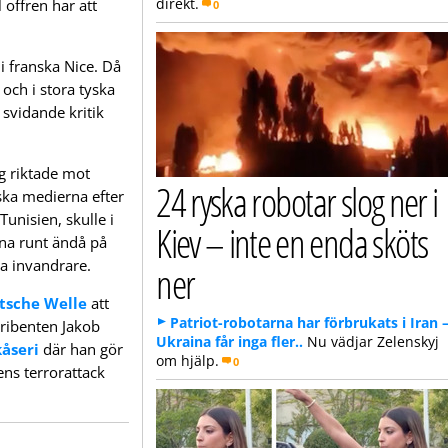
direkt.
 offren har att
0
i franska Nice. Då
 och i stora tyska
 svidande kritik
g riktade mot
24 ryska robotar slog ner i
yska medierna efter
Tunisien, skulle i
Kiev – inte en enda sköts
änna runt ändå på
la invandrare.
ner
tsche Welle
att
Patriot-robotarna har förbrukats i Iran 
kribenten Jakob
Ukraina får inga fler..
Nu vädjar Zelenskyj
kåseri
där han gör
om hjälp.
0
ens terrorattack