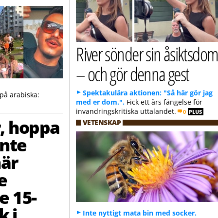
River sönder sin åsiktsdo
– och gör denna gest
Spektakulära aktionen: "Så här gör jag
på arabiska:
med er dom.".
Fick ett års fängelse för
invandringskritiska uttalandet.
0
PLUS
, hoppa
VETENSKAP
Inte
när
e
e 15-
k i
Inte nyttigt mata bin med socker.