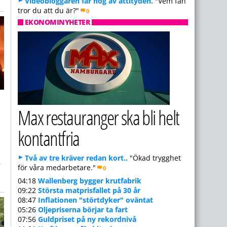
Videobloggaren får nog av attityden.
"Vem fan
tror du att du är?"
0
EKONOMINYHETER
Max restauranger ska bli helt
kontantfria
Två av tre kräver redan kort..
"Ökad trygghet
–
för våra medarbetare."
0
04:18
Wallenberg bygger krutfabrik
09:22
Största matprisfallet på 30 år
08:47
Inflationen "störtdyker" oväntat
05:26
Oljepriserna börjar ta fart
07:56
Guldpriset på ny rekordnivå