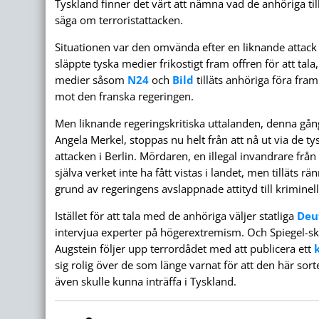
Tyskland finner det värt att nämna vad de anhöriga till
säga om terroristattacken.
Situationen var den omvända efter en liknande attack 
släppte tyska medier frikostigt fram offren för att tala,
medier såsom
N24
och
Bild
tilläts anhöriga föra fram
mot den franska regeringen.
Men liknande regeringskritiska uttalanden, denna gån
Angela Merkel, stoppas nu helt från att nå ut via de t
attacken i Berlin. Mördaren, en illegal invandrare från 
själva verket inte ha fått vistas i landet, men tilläts r
grund av regeringens avslappnade attityd till kriminel
Istället för att tala med de anhöriga väljer statliga
Deu
intervjua experter på högerextremism. Och Spiegel-s
Augstein följer upp terrordådet med att publicera ett
sig rolig över de som länge varnat för att den här sort
även skulle kunna inträffa i Tyskland.