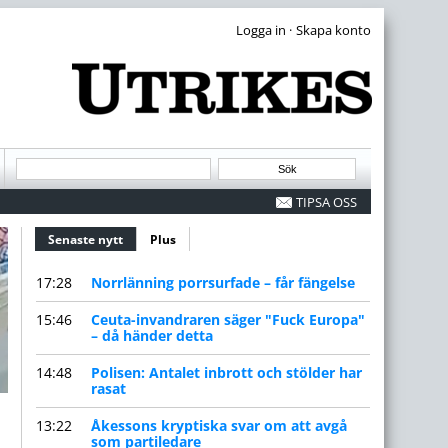
·
TIPSA OSS
Senaste nytt
(aktiv flik)
Plus
17:28
Norrlänning porrsurfade – får fängelse
15:46
Ceuta-invandraren säger "Fuck Europa"
– då händer detta
14:48
Polisen: Antalet inbrott och stölder har
rasat
13:22
Åkessons kryptiska svar om att avgå
som partiledare