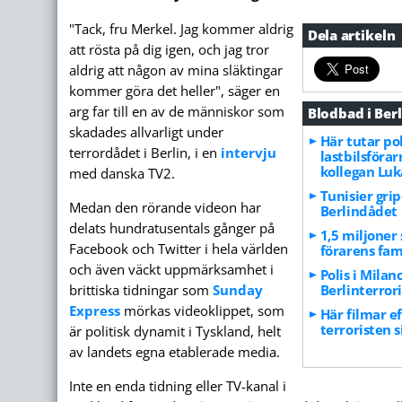
"Tack, fru Merkel. Jag kommer aldrig
Dela artikeln
att rösta på dig igen, och jag tror
aldrig att någon av mina släktingar
kommer göra det heller", säger en
arg far till en av de människor som
Blodbad i Berl
skadades allvarligt under
Här tutar po
terrordådet i Berlin, i en
intervju
lastbilsföra
kollegan Luk
med danska TV2.
Tunisier gri
Medan den rörande videon har
Berlindådet
delats hundratusentals gånger på
1,5 miljoner 
Facebook och Twitter i hela världen
förarens fam
och även väckt uppmärksamhet i
Polis i Milano
brittiska tidningar som
Sunday
Berlinterror
Express
mörkas videoklippet, som
Här filmar e
terroristen s
är politisk dynamit i Tyskland, helt
av landets egna etablerade media.
Inte en enda tidning eller TV-kanal i