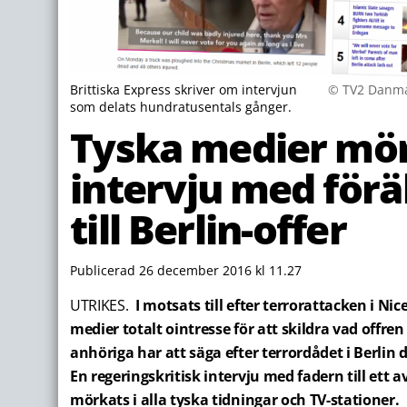
Brittiska Express skriver om intervjun
© TV2 Danma
som delats hundratusentals gånger.
Tyska medier mö
intervju med förä
till Berlin-offer
Publicerad 26 december 2016 kl 11.27
UTRIKES.
I motsats till efter terrorattacken i Nic
medier totalt ointresse för att skildra vad offre
anhöriga har att säga efter terrordådet i Berlin
En regeringskritisk intervju med fadern till ett a
mörkats i alla tyska tidningar och TV-stationer.