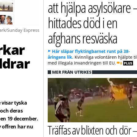
att hjälpa asylsökare 
hittades död i en
rk/Sunday Express
afghans resväska
rkar
Här släpar flyktingbarnet runt på 38-
ldrar
åringens lik.
Kvinnliga volontären hjälpte til
med illegala invandringen till EU.
0
PLUS
MER FRÅN UTRIKES
e visar tyska
n och deras
 den 19 december.
Träffas av blixten och dör 
v offren har nu