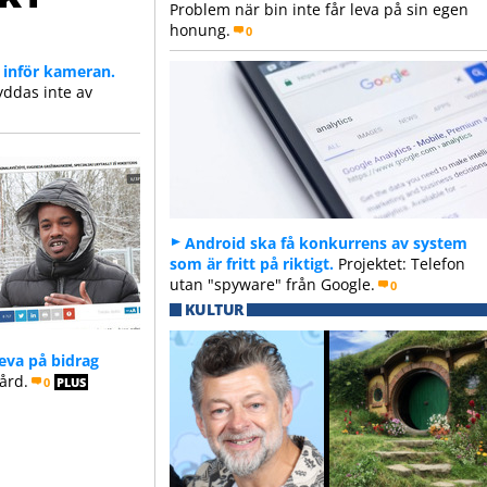
Problem när bin inte får leva på sin egen
honung.
0
 inför kameran.
yddas inte av
Android ska få konkurrens av system
som är fritt på riktigt.
Projektet: Telefon
utan "spyware" från Google.
0
KULTUR
 leva på bidrag
ård.
0
PLUS