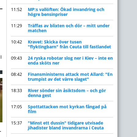
–
11:52
MP:s vallöften: Ökad invandring och
högre bensinpriser
11:29
Träffas av blixten och dör – mitt under
matchen
10:42
Kravet: Skicka över tusen
"flyktingbarn" från Ceuta till fastlandet
l
09:43
24 ryska robotar slog ner i Kiev – inte en
enda sköts ner
08:42
Finansministerns attack mot Allard: "En
trumpist av det värre slaget"
18:33
River sönder sin åsiktsdom – och gör
denna gest
17:05
Spottattacken mot kyrkan fångad på
film
15:37
"Minst ett dussin" tidigare utvisade
–
jihadister bland invandrarna i Ceuta