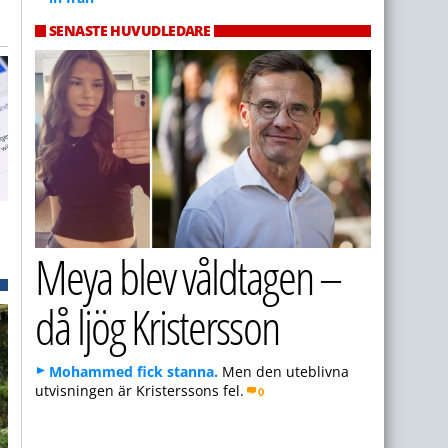
SENASTE HUVUDLEDARE
Meya blev våldtagen –
då ljög Kristersson
Mohammed fick stanna.
Men den uteblivna
utvisningen är Kristerssons fel.
0