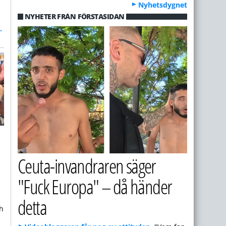
Nyhetsdygnet
NYHETER FRÅN FÖRSTASIDAN
.
Ceuta-invandraren säger
"Fuck Europa" – då händer
detta
.
ch