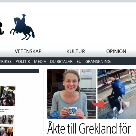
VETENSKAP
KULTUR
OPINION
TRIKES
POLITIK
MEDIA
DU BETALAR
EU
GRANSKNING
Åkte till Grekland för