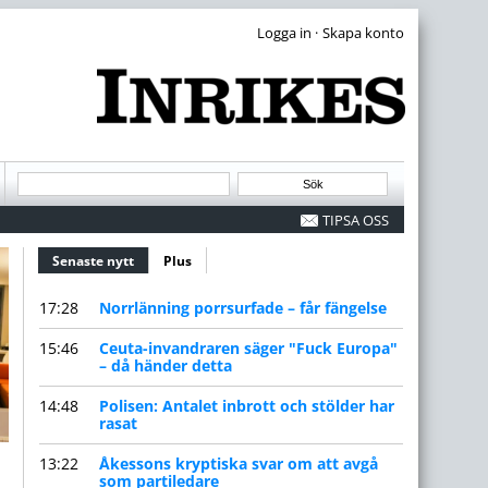
·
TIPSA OSS
Senaste nytt
(aktiv flik)
Plus
17:28
Norrlänning porrsurfade – får fängelse
15:46
Ceuta-invandraren säger "Fuck Europa"
– då händer detta
14:48
Polisen: Antalet inbrott och stölder har
rasat
13:22
Åkessons kryptiska svar om att avgå
som partiledare