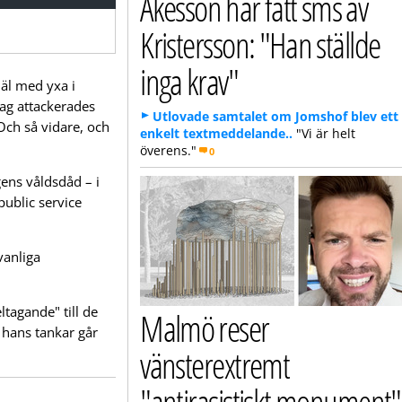
Åkesson har fått sms av
Kristersson: "Han ställde
inga krav"
jäl med yxa i
dag attackerades
Utlovade samtalet om Jomshof blev ett
 Och så vidare, och
enkelt textmeddelande..
"Vi är helt
överens."
0
gens våldsdåd – i
public service
vanliga
ltagande" till de
Malmö reser
 hans tankar går
vänsterextremt
"antirasistiskt monument"