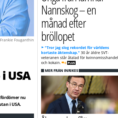
Nannskog – en
månad efter
bröllopet
Frankie Fouganthin
"Tror jag slog rekordet för världens
kortaste äktenskap."
30 år äldre SVT-
veteranen står åtalad för kvinnomisshande
och kokain.
0
PLUS
 i USA
MER FRÅN INRIKES
) fördömer nu
utan i USA.