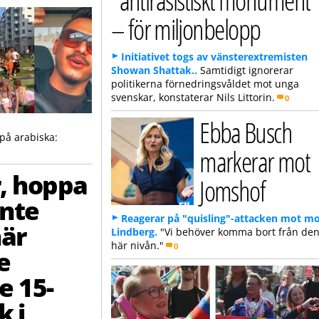
– för miljonbelopp
Initiativet togs av vänsterextremisten
Showan Shattak..
Samtidigt ignorerar
politikerna förnedringsvåldet mot unga
svenskar, konstaterar Nils Littorin.
0
Ebba Busch
på arabiska:
markerar mot
, hoppa
Jomshof
Inte
Reagerar på "quisling"-attacken mot m
när
Lindberg.
"Vi behöver komma bort från de
här nivån."
0
e
e 15-
k i