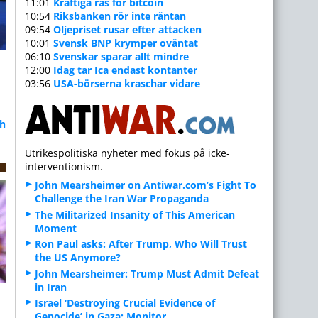
11:01
Kraftiga ras för bitcoin
10:54
Riksbanken rör inte räntan
09:54
Oljepriset rusar efter attacken
10:01
Svensk BNP krymper oväntat
06:10
Svenskar sparar allt mindre
12:00
Idag tar Ica endast kontanter
03:56
USA-börserna kraschar vidare
ch
Utrikespolitiska nyheter med fokus på icke-
interventionism.
John Mearsheimer on Antiwar.com’s Fight To
Challenge the Iran War Propaganda
The Militarized Insanity of This American
Moment
Ron Paul asks: After Trump, Who Will Trust
the US Anymore?
John Mearsheimer: Trump Must Admit Defeat
in Iran
Israel ‘Destroying Crucial Evidence of
Genocide’ in Gaza: Monitor