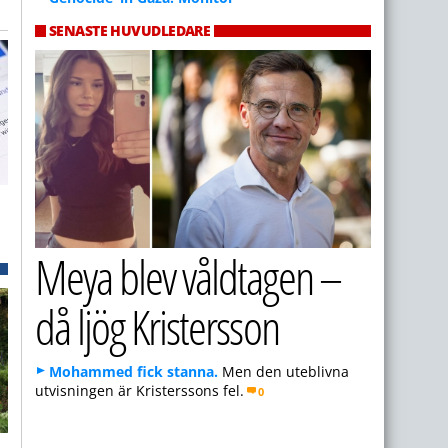
SENASTE HUVUDLEDARE
Meya blev våldtagen –
då ljög Kristersson
Mohammed fick stanna.
Men den uteblivna
utvisningen är Kristerssons fel.
0