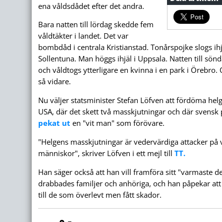
ena våldsdådet efter det andra.
Bara natten till lördag skedde fem
våldtäkter i landet. Det var
bombdåd i centrala Kristianstad. Tonårspojke slogs ih
Sollentuna. Man höggs ihjäl i Uppsala. Natten till sön
och våldtogs ytterligare en kvinna i en park i Örebro.
så vidare.
Nu väljer statsminister Stefan Löfven att fördöma hel
USA, där det skett två masskjutningar och där svensk 
pekat ut
en "vit man" som förövare.
"Helgens masskjutningar är vedervärdiga attacker på 
människor", skriver Löfven i ett mejl till
TT.
Han säger också att han vill framföra sitt "varmaste de
drabbades familjer och anhöriga, och han påpekar att
till de som överlevt men fått skador.