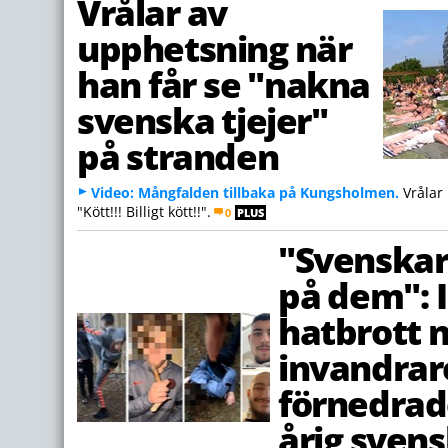
Vrålar av
upphetsning när
han får se "nakna
svenska tjejer"
på stranden
Video: Mångfalden tillbaka på Kungsholmen.
Vrålar 
"Kött!!! Billigt kött!!".
0
PLUS
"Svenskar
på dem": 
hatbrott 
invandrar
förnedrad
årig svens