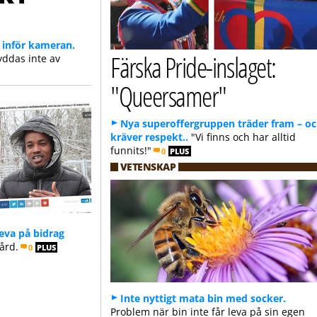
 inför kameran.
Färska Pride-inslaget:
yddas inte av
"Queersamer"
Nya superoffergruppen träder fram – o
kräver respekt..
"Vi finns och har alltid
funnits!"
0
PLUS
VETENSKAP
 leva på bidrag
ård.
0
PLUS
Inte nyttigt mata bin med socker.
Problem när bin inte får leva på sin egen