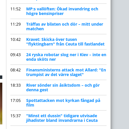
11:52
MP:s vallöften: Ökad invandring och
högre bensinpriser
11:29
Träffas av blixten och dör – mitt under
matchen
10:42
Kravet: Skicka över tusen
"flyktingbarn" från Ceuta till fastlandet
09:43
24 ryska robotar slog ner i Kiev – inte en
enda sköts ner
l
08:42
Finansministerns attack mot Allard: "En
trumpist av det värre slaget"
18:33
River sönder sin åsiktsdom – och gör
denna gest
17:05
Spottattacken mot kyrkan fångad på
film
15:37
"Minst ett dussin" tidigare utvisade
jihadister bland invandrarna i Ceuta