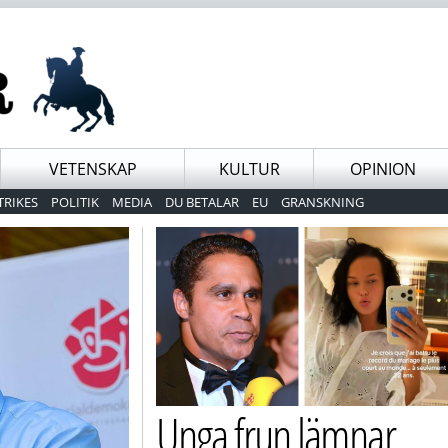
VETENSKAP
KULTUR
OPINION
TRIKES
POLITIK
MEDIA
DU BETALAR
EU
GRANSKNING
Unga frun lämnar