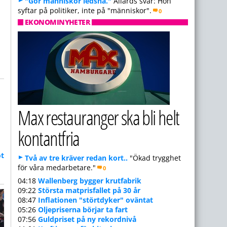
"Gör människor ledsna."
Allards svar: Hon
syftar på politiker, inte på "människor".
0
EKONOMINYHETER
Max restauranger ska bli helt
kontantfria
ot
Två av tre kräver redan kort..
"Ökad trygghet
n
för våra medarbetare."
0
04:18
Wallenberg bygger krutfabrik
09:22
Största matprisfallet på 30 år
08:47
Inflationen "störtdyker" oväntat
05:26
Oljepriserna börjar ta fart
07:56
Guldpriset på ny rekordnivå