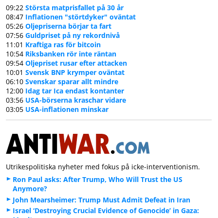
09:22
Största matprisfallet på 30 år
08:47
Inflationen "störtdyker" oväntat
05:26
Oljepriserna börjar ta fart
07:56
Guldpriset på ny rekordnivå
11:01
Kraftiga ras för bitcoin
10:54
Riksbanken rör inte räntan
09:54
Oljepriset rusar efter attacken
10:01
Svensk BNP krymper oväntat
06:10
Svenskar sparar allt mindre
12:00
Idag tar Ica endast kontanter
03:56
USA-börserna kraschar vidare
03:05
USA-inflationen minskar
Utrikespolitiska nyheter med fokus på icke-interventionism.
Ron Paul asks: After Trump, Who Will Trust the US
Anymore?
John Mearsheimer: Trump Must Admit Defeat in Iran
Israel ‘Destroying Crucial Evidence of Genocide’ in Gaza: