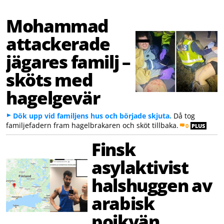
Mohammad
attackerade
jägares familj –
sköts med
hagelgevär
Dök upp vid familjens hus och började skjuta.
Då tog
familjefadern fram hagelbrakaren och sköt tillbaka.
0
PLUS
Finsk
asylaktivist
halshuggen av
arabisk
pojkvän