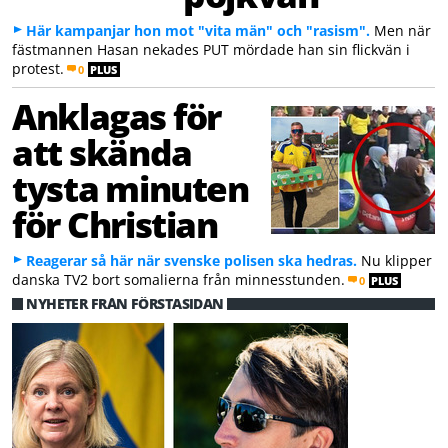
Här kampanjar hon mot "vita män" och "rasism".
Men när
fästmannen Hasan nekades PUT mördade han sin flickvän i
protest.
0
PLUS
Anklagas för
att skända
tysta minuten
för Christian
Reagerar så här när svenske polisen ska hedras.
Nu klipper
danska TV2 bort somalierna från minnesstunden.
0
PLUS
NYHETER FRÅN FÖRSTASIDAN