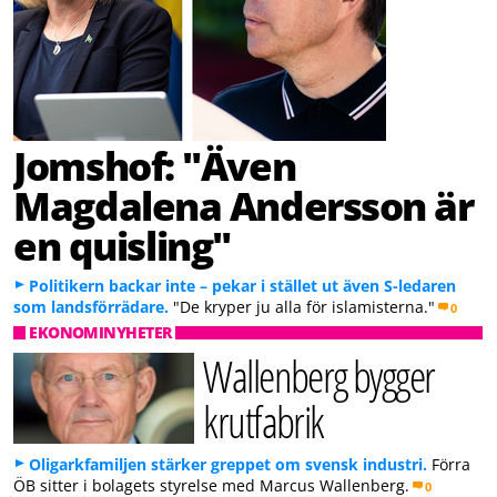
Jomshof: "Även
Magdalena Andersson är
en quisling"
Politikern backar inte – pekar i stället ut även S-ledaren
som landsförrädare.
"De kryper ju alla för islamisterna."
0
EKONOMINYHETER
Wallenberg bygger
krutfabrik
Oligarkfamiljen stärker greppet om svensk industri.
Förra
ÖB sitter i bolagets styrelse med Marcus Wallenberg.
0