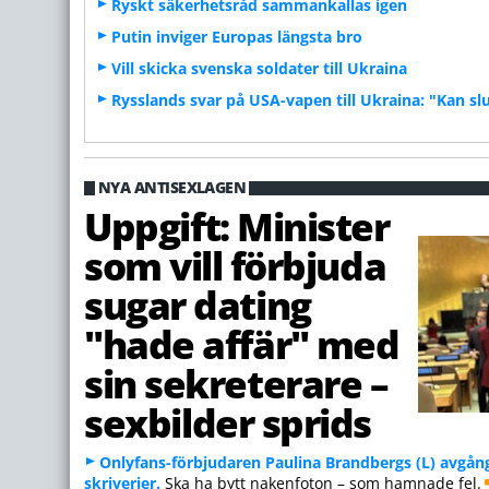
Ryskt säkerhetsråd sammankallas igen
Putin inviger Europas längsta bro
Vill skicka svenska soldater till Ukraina
Rysslands svar på USA-vapen till Ukraina: "Kan sl
NYA ANTISEXLAGEN
Uppgift: Minister
som vill förbjuda
sugar dating
"hade affär" med
sin sekreterare –
sexbilder sprids
Onlyfans-förbjudaren Paulina Brandbergs (L) avgån
skriverier.
Ska ha bytt nakenfoton – som hamnade fel.