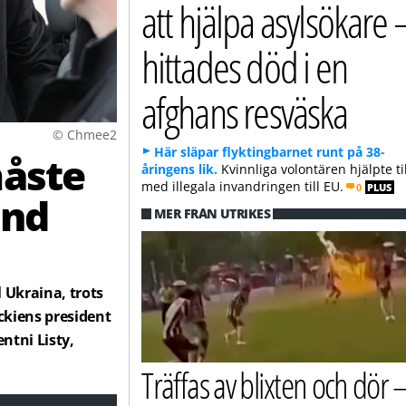
att hjälpa asylsökare 
hittades död i en
afghans resväska
© Chmee2
Här släpar flyktingbarnet runt på 38-
måste
åringens lik.
Kvinnliga volontären hjälpte til
med illegala invandringen till EU.
0
PLUS
and
MER FRÅN UTRIKES
l Ukraina, trots
ckiens president
ntni Listy,
Träffas av blixten och dör 