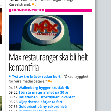
Kasselstrand.
0
EKONOMINYHETER
Max restauranger ska bli helt
kontantfria
Två av tre kräver redan kort..
"Ökad trygghet
–
för våra medarbetare."
0
04:18
Wallenberg bygger krutfabrik
09:22
Största matprisfallet på 30 år
08:47
Inflationen "störtdyker" oväntat
05:26
Oljepriserna börjar ta fart
07:56
Guldpriset på ny rekordnivå