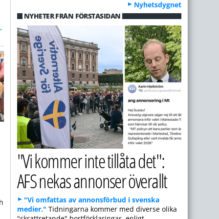
Nyhetsdygnet
NYHETER FRÅN FÖRSTASIDAN
.
"Vi kommer inte tillåta det":
AFS nekas annonser överallt
.
"Vi omfattas av annonsförbud i svenska
ch
medier."
Tidningarna kommer med diverse olika
"skrattretande" bortförklaringar, enligt