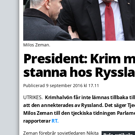
Milos Zeman.
President: Krim 
stanna hos Ryssl
Publicerad 9 september 2016 kl 17.11
UTRIKES.
Krimhalvön får inte lämnas tillbaka til
att den annekterades av Ryssland. Det säger Tje
Milos Zeman till den tjeckiska tidningen Parlame
rapporterar
RT.
Zeman förebrår sovjetledaren Nikita
Dela artikeln