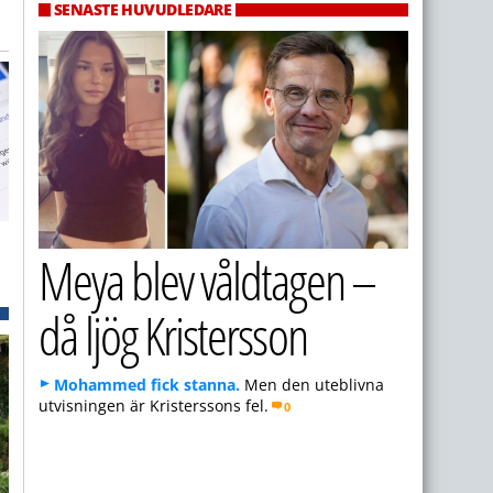
SENASTE HUVUDLEDARE
Meya blev våldtagen –
då ljög Kristersson
Mohammed fick stanna.
Men den uteblivna
utvisningen är Kristerssons fel.
0