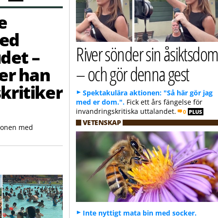
e
med
River sönder sin åsiktsdo
udet –
– och gör denna gest
er han
kritiker
Spektakulära aktionen: "Så här gör jag
med er dom.".
Fick ett års fängelse för
invandringskritiska uttalandet.
0
PLUS
VETENSKAP
ionen med
Inte nyttigt mata bin med socker.