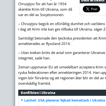
Chrusjtjov för att han år 1954
skänkte Krim till Ukraina, som då
var en del av Sovjetunionen.
– Chrusjtjov begick en oförlåtlig dumhet och världens 
i dag att Krim inte kan ges tillbaka till Ukraina, säger
Samtidigt betonade den tjeckiska presidenten att Krim
annekterades av Ryssland 2014.
– Utan tvekan bröts de avtal som garanterar Ukrainas t
integritet, sade han.
Zeman uppmanar EU att omedelbart acceptera Krim s
ryska federationen efter annekteringen 2014. Han upp
ingen bör förvänta sig att regionen åter blir en del a
överskådlig framtid.
Konflikten i Ukraina
Larmet: USA planerar fejkad kemattack i Ukraina