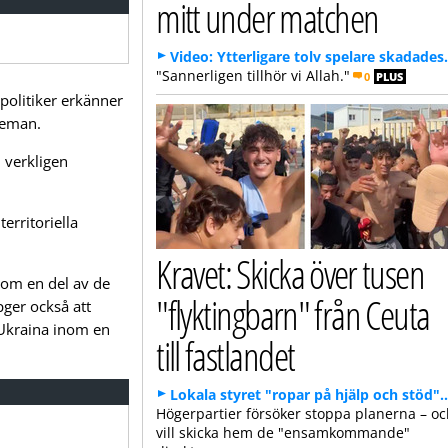
mitt under matchen
Video: Ytterligare tolv spelare skadades.
"Sannerligen tillhör vi Allah."
0
PLUS
politiker erkänner
 Zeman.
 verkligen
erritoriella
Kravet: Skicka över tusen
om en del av de
"flyktingbarn" från Ceuta
ger också att
v Ukraina inom en
till fastlandet
Lokala styret "ropar på hjälp och stöd".
Högerpartier försöker stoppa planerna – o
vill skicka hem de "ensamkommande"