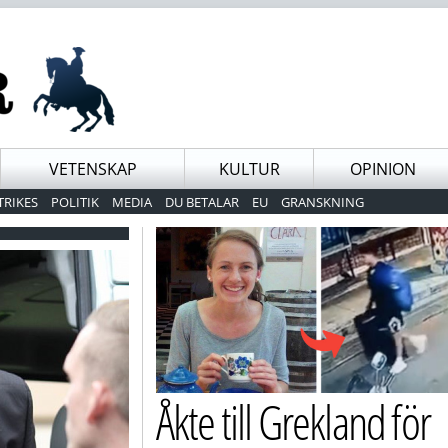
VETENSKAP
KULTUR
OPINION
TRIKES
POLITIK
MEDIA
DU BETALAR
EU
GRANSKNING
Åkte till Grekland för