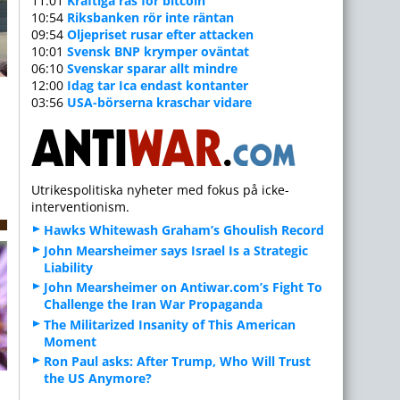
11:01
Kraftiga ras för bitcoin
10:54
Riksbanken rör inte räntan
09:54
Oljepriset rusar efter attacken
10:01
Svensk BNP krymper oväntat
06:10
Svenskar sparar allt mindre
m
12:00
Idag tar Ica endast kontanter
03:56
USA-börserna kraschar vidare
Utrikespolitiska nyheter med fokus på icke-
interventionism.
Hawks Whitewash Graham’s Ghoulish Record
John Mearsheimer says Israel Is a Strategic
Liability
John Mearsheimer on Antiwar.com’s Fight To
Challenge the Iran War Propaganda
The Militarized Insanity of This American
Moment
Ron Paul asks: After Trump, Who Will Trust
the US Anymore?