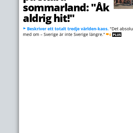
sommarland: "Åk
aldrig hit!"
Beskriver ett totalt tredje världen-kaos.
"Det absolut
med om – Sverige är inte Sverige längre."
0
PLUS