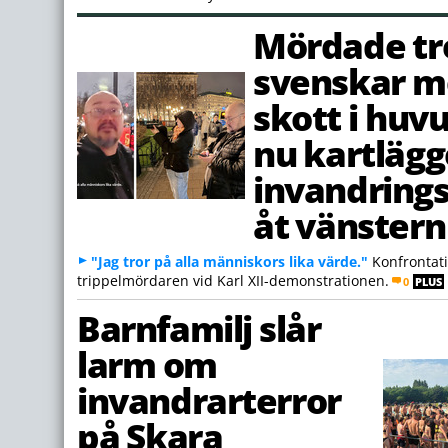
Mördade tr
svenskar 
skott i huv
nu kartlägg
invandrings
åt vänstern
"Jag tror på alla människors lika värde."
Konfrontat
trippelmördaren vid Karl XII-demonstrationen.
0
PLUS
Barnfamilj slår
larm om
invandrarterror
på Skara