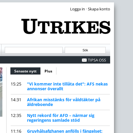
·
TIPSA OSS
Senaste nytt
(aktiv flik)
Plus
15:25
"Vi kommer inte tillåta det": AFS nekas
annonser överallt
14:31
Afrikan misstänks för våldtäkter på
äldreboende
12:35
Nytt rekord för AFD – närmar sig
regeringens samlade stöd
11:16
Gruvhålsafghanen anfölls i fängelset: