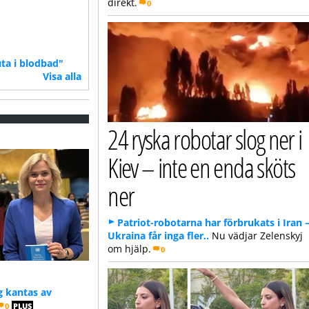
direkt.
0
uta i blodbad"
Visa alla
24 ryska robotar slog ner i
Kiev – inte en enda sköts
ner
Patriot-robotarna har förbrukats i Iran 
Ukraina får inga fler..
Nu vädjar Zelenskyj
om hjälp.
0
g kantas av
0
PLUS