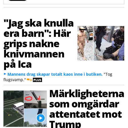
"Jag ska knulla
era barn": Här
grips nakne
knivmannen
på Ica
Mannens drag skapar totalt kaos inne i butiken.
"Tog
flugsvamp."
0
PLUS
Märkligheterna
som omgärdar
attentatet mot
Trump