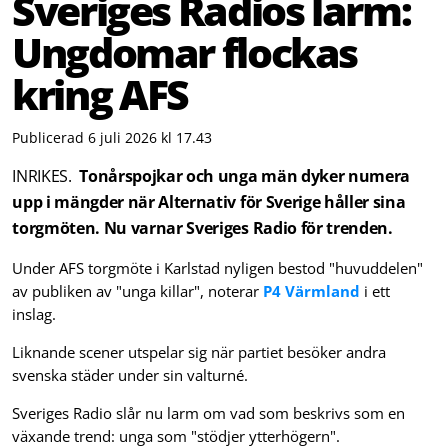
Sveriges Radios larm:
Ungdomar flockas
kring AFS
Publicerad 6 juli 2026 kl 17.43
INRIKES.
Tonårspojkar och unga män dyker numera
upp i mängder när Alternativ för Sverige håller sina
torgmöten. Nu varnar Sveriges Radio för trenden.
Under AFS torgmöte i Karlstad nyligen bestod "huvuddelen"
av publiken av "unga killar", noterar
P4 Värmland
i ett
inslag.
Liknande scener utspelar sig när partiet besöker andra
svenska städer under sin valturné.
Sveriges Radio slår nu larm om vad som beskrivs som en
växande trend: unga som "stödjer ytterhögern".