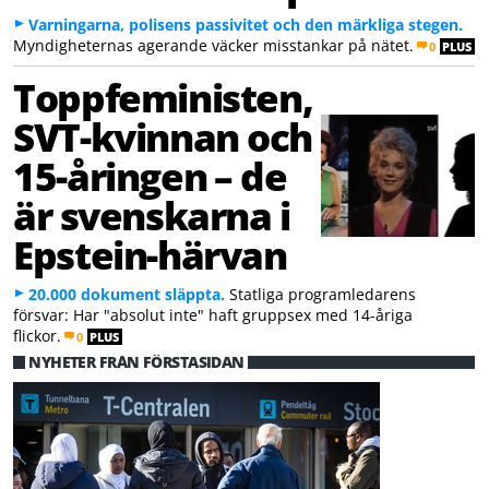
Varningarna, polisens passivitet och den märkliga stegen.
Myndigheternas agerande väcker misstankar på nätet.
0
PLUS
Toppfeministen,
SVT-kvinnan och
15-åringen – de
är svenskarna i
Epstein-härvan
20.000 dokument släppta.
Statliga programledarens
försvar: Har "absolut inte" haft gruppsex med 14-åriga
flickor.
0
PLUS
NYHETER FRÅN FÖRSTASIDAN