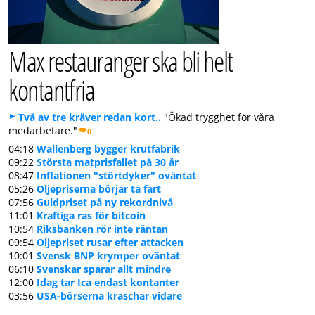
Max restauranger ska bli helt
kontantfria
Två av tre kräver redan kort..
"Ökad trygghet för våra
medarbetare."
0
04:18
Wallenberg bygger krutfabrik
09:22
Största matprisfallet på 30 år
08:47
Inflationen "störtdyker" oväntat
05:26
Oljepriserna börjar ta fart
07:56
Guldpriset på ny rekordnivå
11:01
Kraftiga ras för bitcoin
10:54
Riksbanken rör inte räntan
09:54
Oljepriset rusar efter attacken
10:01
Svensk BNP krymper oväntat
06:10
Svenskar sparar allt mindre
12:00
Idag tar Ica endast kontanter
03:56
USA-börserna kraschar vidare