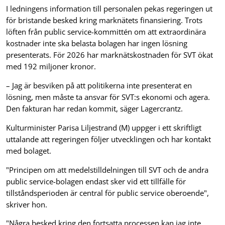
I ledningens information till personalen pekas regeringen ut
för bristande besked kring marknätets finansiering. Trots
löften från public service-kommittén om att extraordinära
kostnader inte ska belasta bolagen har ingen lösning
presenterats. För 2026 har marknätskostnaden för SVT ökat
med 192 miljoner kronor.
– Jag är besviken på att politikerna inte presenterat en
lösning, men måste ta ansvar för SVT:s ekonomi och agera.
Den fakturan har redan kommit, säger Lagercrantz.
Kulturminister Parisa Liljestrand (M) uppger i ett skriftligt
uttalande att regeringen följer utvecklingen och har kontakt
med bolaget.
"Principen om att medelstilldelningen till SVT och de andra
public service-bolagen endast sker vid ett tillfälle för
tillståndsperioden är central för public service oberoende",
skriver hon.
"Några besked kring den fortsatta processen kan jag inte