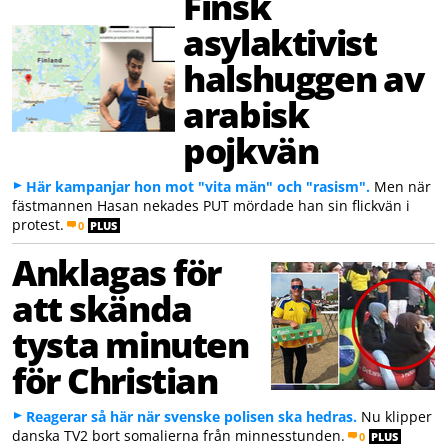
Finsk
asylaktivist
halshuggen av
arabisk
pojkvän
Här kampanjar hon mot "vita män" och "rasism".
Men när
fästmannen Hasan nekades PUT mördade han sin flickvän i
protest.
0
PLUS
Anklagas för
att skända
tysta minuten
för Christian
Reagerar så här när svenske polisen ska hedras.
Nu klipper
danska TV2 bort somalierna från minnesstunden.
0
PLUS