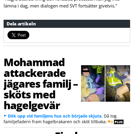
lämna i dag, men dialogen med SVT fortsätter givetvis."
Dela artikeln
Mohammad
attackerade
jägares familj –
sköts med
hagelgevär
Dök upp vid familjens hus och började skjuta.
Då tog
familjefadern fram hagelbrakaren och sköt tillbaka.
0
PLUS