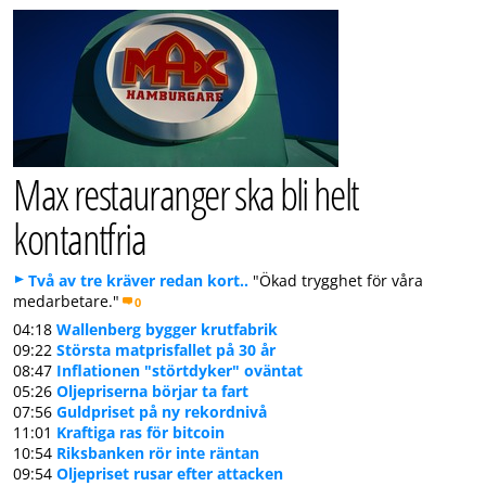
Max restauranger ska bli helt
kontantfria
Två av tre kräver redan kort..
"Ökad trygghet för våra
medarbetare."
0
04:18
Wallenberg bygger krutfabrik
09:22
Största matprisfallet på 30 år
08:47
Inflationen "störtdyker" oväntat
05:26
Oljepriserna börjar ta fart
07:56
Guldpriset på ny rekordnivå
11:01
Kraftiga ras för bitcoin
10:54
Riksbanken rör inte räntan
09:54
Oljepriset rusar efter attacken