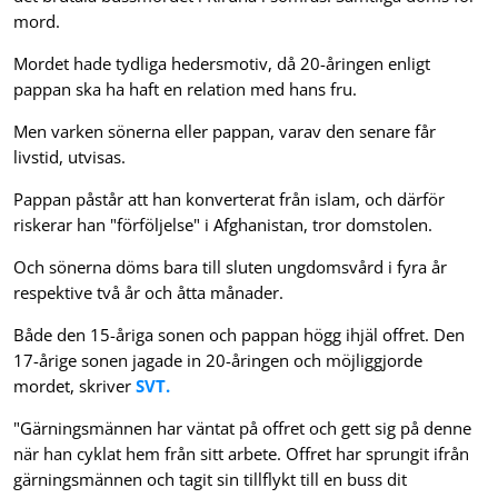
mord.
Mordet hade tydliga hedersmotiv, då 20-åringen enligt
pappan ska ha haft en relation med hans fru.
Men varken sönerna eller pappan, varav den senare får
livstid, utvisas.
Pappan påstår att han konverterat från islam, och därför
riskerar han "förföljelse" i Afghanistan, tror domstolen.
Och sönerna döms bara till sluten ungdomsvård i fyra år
respektive två år och åtta månader.
Både den 15-åriga sonen och pappan högg ihjäl offret. Den
17-årige sonen jagade in 20-åringen och möjliggjorde
mordet, skriver
SVT.
"Gärningsmännen har väntat på offret och gett sig på denne
när han cyklat hem från sitt arbete. Offret har sprungit ifrån
gärningsmännen och tagit sin tillflykt till en buss dit