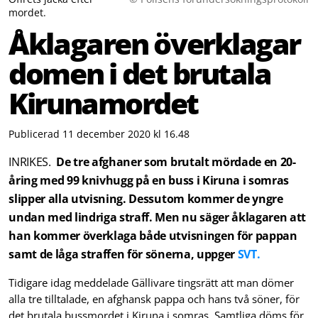
mordet.
Åklagaren överklagar
domen i det brutala
Kirunamordet
Publicerad 11 december 2020 kl 16.48
INRIKES.
De tre afghaner som brutalt mördade en 20-
åring med 99 knivhugg på en buss i Kiruna i somras
slipper alla utvisning. Dessutom kommer de yngre
undan med lindriga straff. Men nu säger åklagaren att
han kommer överklaga både utvisningen för pappan
samt de låga straffen för sönerna, uppger
SVT.
Tidigare idag meddelade Gällivare tingsrätt att man dömer
alla tre tilltalade, en afghansk pappa och hans två söner, för
det brutala bussmordet i Kiruna i somras. Samtliga döms för