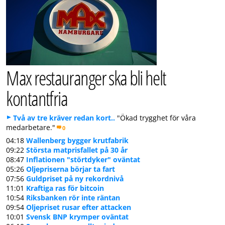
Max restauranger ska bli helt
kontantfria
Två av tre kräver redan kort..
"Ökad trygghet för våra
medarbetare."
0
04:18
Wallenberg bygger krutfabrik
09:22
Största matprisfallet på 30 år
08:47
Inflationen "störtdyker" oväntat
05:26
Oljepriserna börjar ta fart
07:56
Guldpriset på ny rekordnivå
11:01
Kraftiga ras för bitcoin
10:54
Riksbanken rör inte räntan
09:54
Oljepriset rusar efter attacken
10:01
Svensk BNP krymper oväntat