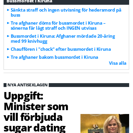
Bussmordet i Kiruna
Sänkta straff och ingen utvisning för hedersmord på
buss
Tre afghaner döms för bussmordet i Kiruna –
sönerna får lågt straff och INGEN utvisas
Bussmordet i Kiruna: Afghaner mördade 20-åring
med 99 knivhugg
Chauffören i "chock" efter bussmordet i Kiruna
Tre afghaner bakom bussmordet i Kiruna
Visa alla
NYA ANTISEXLAGEN
Uppgift:
Minister som
vill förbjuda
sugar dating