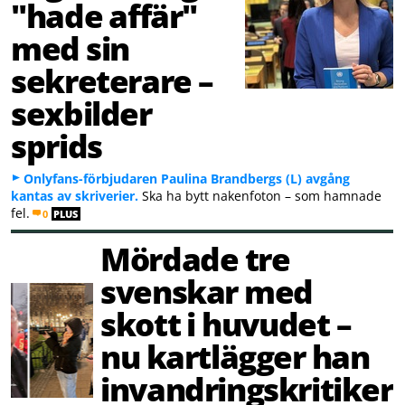
"hade affär"
med sin
sekreterare –
sexbilder
sprids
Onlyfans-förbjudaren Paulina Brandbergs (L) avgång
kantas av skriverier.
Ska ha bytt nakenfoton – som hamnade
fel.
0
PLUS
Mördade tre
svenskar med
skott i huvudet –
nu kartlägger han
invandringskritiker