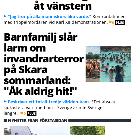
åt vänstern
"Jag tror på alla människors lika värde."
Konfrontationen
med trippelmördaren vid Karl XII-demonstrationen.
0
PLUS
Barnfamilj slår
larm om
invandrarterror
på Skara
sommarland:
"Åk aldrig hit!"
Beskriver ett totalt tredje världen-kaos.
"Det absolut
sjukaste vi varit med om – Sverige är inte Sverige
längre."
0
PLUS
NYHETER FRÅN FÖRSTASIDAN