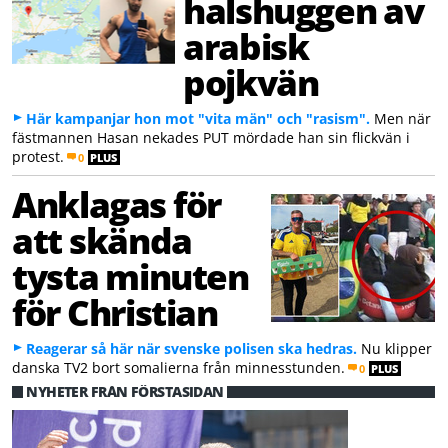
halshuggen av
arabisk
pojkvän
Här kampanjar hon mot "vita män" och "rasism".
Men när
fästmannen Hasan nekades PUT mördade han sin flickvän i
protest.
0
PLUS
Anklagas för
att skända
tysta minuten
för Christian
Reagerar så här när svenske polisen ska hedras.
Nu klipper
danska TV2 bort somalierna från minnesstunden.
0
PLUS
NYHETER FRÅN FÖRSTASIDAN