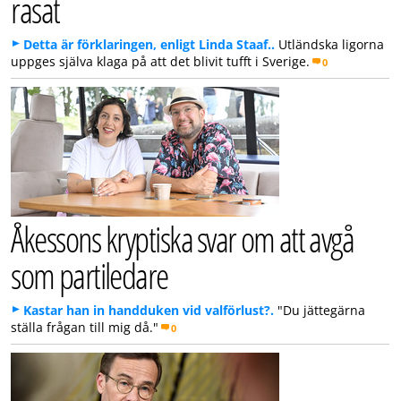
rasat
Detta är förklaringen, enligt Linda Staaf..
Utländska ligorna
uppges själva klaga på att det blivit tufft i Sverige.
0
Åkessons kryptiska svar om att avgå
som partiledare
Kastar han in handduken vid valförlust?.
"Du jättegärna
ställa frågan till mig då."
0