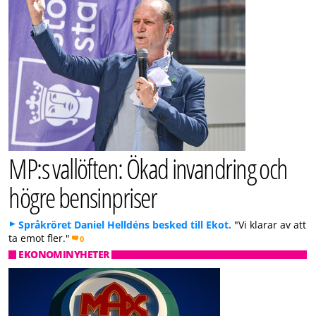
MP:s vallöften: Ökad invandring och
högre bensinpriser
Språkröret Daniel Helldéns besked till Ekot.
"Vi klarar av att
ta emot fler."
0
EKONOMINYHETER