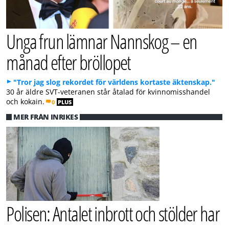
Unga frun lämnar Nannskog – en
månad efter bröllopet
"Tror jag slog rekordet för världens kortaste äktenskap."
30 år äldre SVT-veteranen står åtalad för kvinnomisshandel
och kokain.
0
PLUS
MER FRÅN INRIKES
Polisen: Antalet inbrott och stölder har