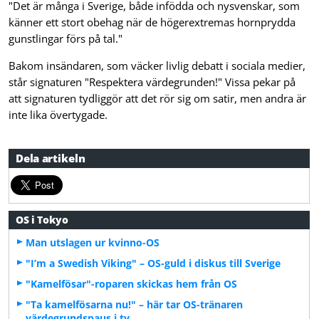
"Det är många i Sverige, både infödda och nysvenskar, som
känner ett stort obehag när de högerextremas hornprydda
gunstlingar förs på tal."
Bakom insändaren, som väcker livlig debatt i sociala medier,
står signaturen "Respektera värdegrunden!" Vissa pekar på
att signaturen tydliggör att det rör sig om satir, men andra är
inte lika övertygade.
Dela artikeln
OS i Tokyo
Man utslagen ur kvinno-OS
"I’m a Swedish Viking" – OS-guld i diskus till Sverige
"Kamelfösar"-roparen skickas hem från OS
"Ta kamelfösarna nu!" – här tar OS-tränaren
värdegrundspaus i tv