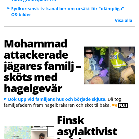
Sydkoreansk tv-kanal ber om ursäkt för "olämpliga"
OS-bilder
Visa alla
Mohammad
attackerade
jägares familj –
sköts med
hagelgevär
Dök upp vid familjens hus och började skjuta.
Då tog
familjefadern fram hagelbrakaren och sköt tillbaka.
0
PLUS
Finsk
asylaktivist