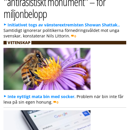
"antirasistiskt monument" – för
miljonbelopp
Initiativet togs av vänsterextremisten Showan Shattak..
Samtidigt ignorerar politikerna förnedringsvåldet mot unga
svenskar, konstaterar Nils Littorin.
0
VETENSKAP
Inte nyttigt mata bin med socker.
Problem när bin inte får
leva på sin egen honung.
0