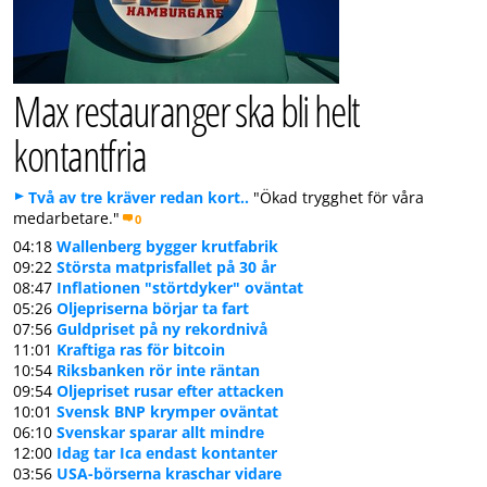
Max restauranger ska bli helt
kontantfria
Två av tre kräver redan kort..
"Ökad trygghet för våra
medarbetare."
0
04:18
Wallenberg bygger krutfabrik
09:22
Största matprisfallet på 30 år
08:47
Inflationen "störtdyker" oväntat
05:26
Oljepriserna börjar ta fart
07:56
Guldpriset på ny rekordnivå
11:01
Kraftiga ras för bitcoin
10:54
Riksbanken rör inte räntan
09:54
Oljepriset rusar efter attacken
10:01
Svensk BNP krymper oväntat
06:10
Svenskar sparar allt mindre
12:00
Idag tar Ica endast kontanter
03:56
USA-börserna kraschar vidare