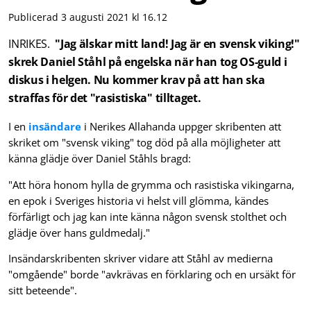
Publicerad 3 augusti 2021 kl 16.12
INRIKES.
"Jag älskar mitt land! Jag är en svensk viking!"
skrek Daniel Ståhl på engelska när han tog OS-guld i
diskus i helgen. Nu kommer krav på att han ska
straffas för det "rasistiska" tilltaget.
I en
insändare
i Nerikes Allahanda uppger skribenten att
skriket om "svensk viking" tog död på alla möjligheter att
känna glädje över Daniel Ståhls bragd:
"Att höra honom hylla de grymma och rasistiska vikingarna,
en epok i Sveriges historia vi helst vill glömma, kändes
förfärligt och jag kan inte känna någon svensk stolthet och
glädje över hans guldmedalj."
Insändarskribenten skriver vidare att Ståhl av medierna
"omgående" borde "avkrävas en förklaring och en ursäkt för
sitt beteende".