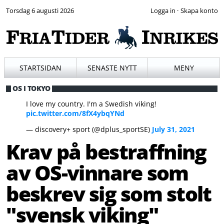
Torsdag 6 augusti 2026
·
STARTSIDAN
SENASTE NYTT
MENY
OS I TOKYO
I love my country. I'm a Swedish viking!
pic.twitter.com/8fX4ybqYNd
— discovery+ sport (@dplus_sportSE)
July 31, 2021
Krav på bestraffning
av OS-vinnare som
beskrev sig som stolt
"svensk viking"