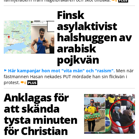
0
PLUS
Finsk
asylaktivist
halshuggen av
arabisk
pojkvän
Här kampanjar hon mot "vita män" och "rasism".
Men när
fästmannen Hasan nekades PUT mördade han sin flickvän i
protest.
0
PLUS
Anklagas för
att skända
tysta minuten
för Christian