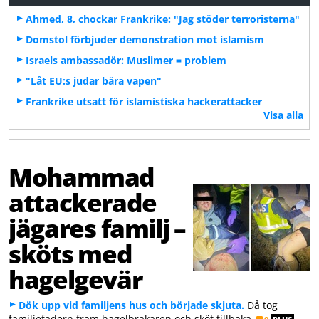
Ahmed, 8, chockar Frankrike: "Jag stöder terroristerna"
Domstol förbjuder demonstration mot islamism
Israels ambassadör: Muslimer = problem
"Låt EU:s judar bära vapen"
Frankrike utsatt för islamistiska hackerattacker
Visa alla
Mohammad
attackerade
jägares familj –
sköts med
hagelgevär
Dök upp vid familjens hus och började skjuta.
Då tog
familjefadern fram hagelbrakaren och sköt tillbaka.