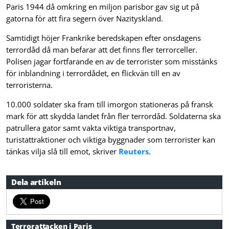
Paris 1944 då omkring en miljon parisbor gav sig ut på
gatorna för att fira segern över Nazityskland.
Samtidigt höjer Frankrike beredskapen efter onsdagens
terrordåd då man befarar att det finns fler terrorceller.
Polisen jagar fortfarande en av de terrorister som misstänks
för inblandning i terrordådet, en flickvän till en av
terroristerna.
10.000 soldater ska fram till imorgon stationeras på fransk
mark för att skydda landet från fler terrordåd. Soldaterna ska
patrullera gator samt vakta viktiga transportnav,
turistattraktioner och viktiga byggnader som terrorister kan
tänkas vilja slå till emot, skriver
Reuters
.
Dela artikeln
Terrorattacken i Paris