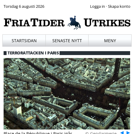
Torsdag 6 augusti 2026
·
STARTSIDAN
SENASTE NYTT
MENY
TERRORATTACKEN I PARIS
Fö
Place de la République i Paris igår.
© Gendarmerie