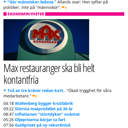
"Gör människor ledsna."
Allards svar: Hon syftar på
politiker, inte på "människor".
0
EKONOMINYHETER
Max restauranger ska bli helt
kontantfria
Två av tre kräver redan kort..
"Ökad trygghet för våra
medarbetare."
0
04:18
Wallenberg bygger krutfabrik
09:22
Största matprisfallet på 30 år
08:47
Inflationen "störtdyker" oväntat
05:26
Oljepriserna börjar ta fart
07:56
Guldpriset på ny rekordnivå