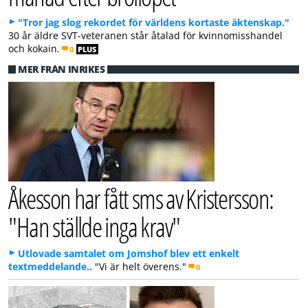
"Tror jag slog rekordet för världens kortaste äktenskap."
30 år äldre SVT-veteranen står åtalad för kvinnomisshandel
och kokain.
0
PLUS
MER FRÅN INRIKES
Åkesson har fått sms av Kristersson:
"Han ställde inga krav"
Utlovade samtalet om Jomshof blev ett enkelt
textmeddelande..
"Vi är helt överens."
0