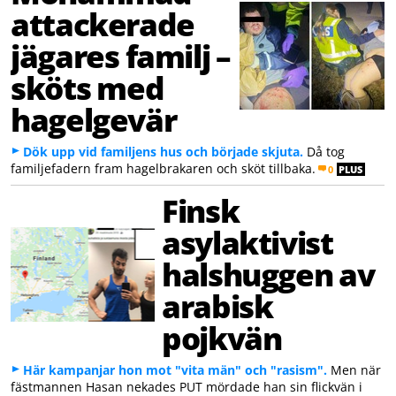
attackerade
jägares familj –
sköts med
hagelgevär
Dök upp vid familjens hus och började skjuta.
Då tog
familjefadern fram hagelbrakaren och sköt tillbaka.
0
PLUS
Finsk
asylaktivist
halshuggen av
arabisk
pojkvän
Här kampanjar hon mot "vita män" och "rasism".
Men när
fästmannen Hasan nekades PUT mördade han sin flickvän i