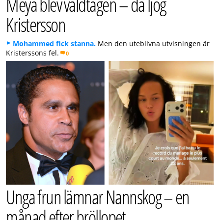
Meya blev våldtagen – då ljög
Kristersson
Mohammed fick stanna.
Men den uteblivna utvisningen är
Kristerssons fel.
0
Unga frun lämnar Nannskog – en
månad efter bröllopet