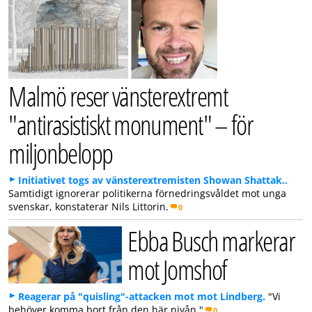
Malmö reser vänsterextremt
"antirasistiskt monument" – för
miljonbelopp
Initiativet togs av vänsterextremisten Showan Shattak..
Samtidigt ignorerar politikerna förnedringsvåldet mot unga
svenskar, konstaterar Nils Littorin.
0
Ebba Busch markerar
mot Jomshof
Reagerar på "quisling"-attacken mot mot Lindberg.
"Vi
behöver komma bort från den här nivån."
0