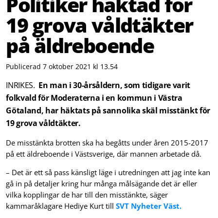
Politiker häktad för
19 grova våldtäkter
på äldreboende
Publicerad 7 oktober 2021 kl 13.54
INRIKES.
En man i 30-årsåldern, som tidigare varit
folkvald för Moderaterna i en kommun i Västra
Götaland, har häktats på sannolika skäl misstänkt för
19 grova våldtäkter.
De misstänkta brotten ska ha begåtts under åren 2015-2017
på ett äldreboende i Västsverige, där mannen arbetade då.
– Det är ett så pass känsligt läge i utredningen att jag inte kan
gå in på detaljer kring hur många målsägande det är eller
vilka kopplingar de har till den misstänkte, säger
kammaråklagare Hediye Kurt till
SVT Nyheter Väst.