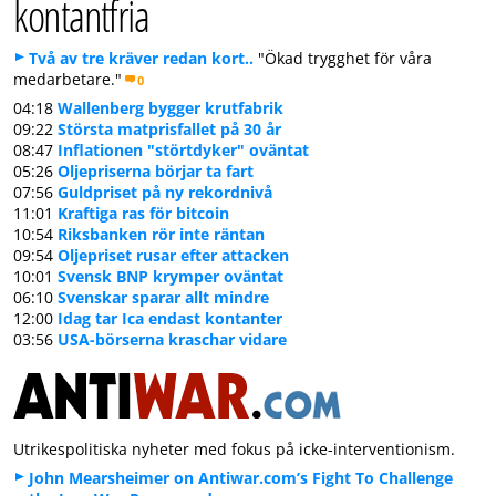
kontantfria
Två av tre kräver redan kort..
"Ökad trygghet för våra
medarbetare."
0
04:18
Wallenberg bygger krutfabrik
09:22
Största matprisfallet på 30 år
08:47
Inflationen "störtdyker" oväntat
05:26
Oljepriserna börjar ta fart
07:56
Guldpriset på ny rekordnivå
11:01
Kraftiga ras för bitcoin
10:54
Riksbanken rör inte räntan
09:54
Oljepriset rusar efter attacken
10:01
Svensk BNP krymper oväntat
06:10
Svenskar sparar allt mindre
12:00
Idag tar Ica endast kontanter
03:56
USA-börserna kraschar vidare
Utrikespolitiska nyheter med fokus på icke-interventionism.
John Mearsheimer on Antiwar.com’s Fight To Challenge