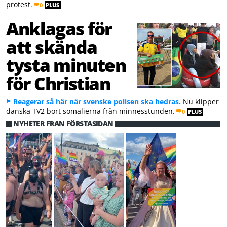
protest.
0
PLUS
Anklagas för
att skända
tysta minuten
för Christian
Reagerar så här när svenske polisen ska hedras.
Nu klipper
danska TV2 bort somalierna från minnesstunden.
0
PLUS
NYHETER FRÅN FÖRSTASIDAN