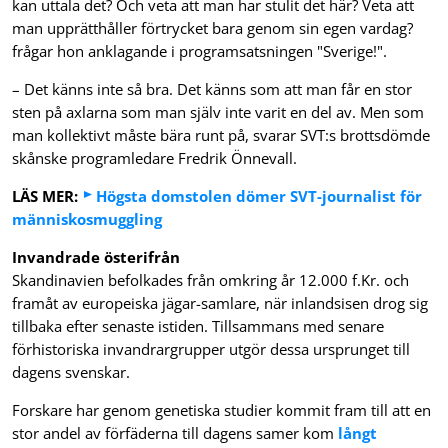
kan uttala det? Och veta att man har stulit det här? Veta att
man upprätthåller förtrycket bara genom sin egen vardag?
frågar hon anklagande i programsatsningen "Sverige!".
– Det känns inte så bra. Det känns som att man får en stor
sten på axlarna som man själv inte varit en del av. Men som
man kollektivt måste bära runt på, svarar SVT:s brottsdömde
skånske programledare Fredrik Önnevall.
LÄS MER:
Högsta domstolen dömer SVT-journalist för
människosmuggling
Invandrade österifrån
Skandinavien befolkades från omkring år 12.000 f.Kr. och
framåt av europeiska jägar-samlare, när inlandsisen drog sig
tillbaka efter senaste istiden. Tillsammans med senare
förhistoriska invandrargrupper utgör dessa ursprunget till
dagens svenskar.
Forskare har genom genetiska studier kommit fram till att en
stor andel av förfäderna till dagens samer kom
långt