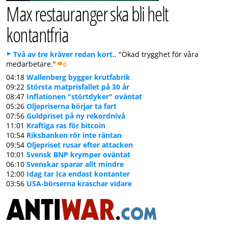
Max restauranger ska bli helt
kontantfria
Två av tre kräver redan kort..
"Ökad trygghet för våra
medarbetare."
0
04:18
Wallenberg bygger krutfabrik
09:22
Största matprisfallet på 30 år
08:47
Inflationen "störtdyker" oväntat
05:26
Oljepriserna börjar ta fart
07:56
Guldpriset på ny rekordnivå
11:01
Kraftiga ras för bitcoin
10:54
Riksbanken rör inte räntan
09:54
Oljepriset rusar efter attacken
10:01
Svensk BNP krymper oväntat
06:10
Svenskar sparar allt mindre
12:00
Idag tar Ica endast kontanter
03:56
USA-börserna kraschar vidare