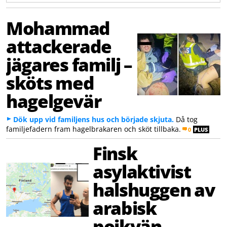
Mohammad
attackerade
jägares familj –
sköts med
hagelgevär
Dök upp vid familjens hus och började skjuta.
Då tog
familjefadern fram hagelbrakaren och sköt tillbaka.
0
PLUS
Finsk
asylaktivist
halshuggen av
arabisk
pojkvän