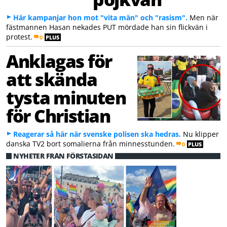
Här kampanjar hon mot "vita män" och "rasism".
Men när
fästmannen Hasan nekades PUT mördade han sin flickvän i
protest.
0
PLUS
Anklagas för
att skända
tysta minuten
för Christian
Reagerar så här när svenske polisen ska hedras.
Nu klipper
danska TV2 bort somalierna från minnesstunden.
0
PLUS
NYHETER FRÅN FÖRSTASIDAN