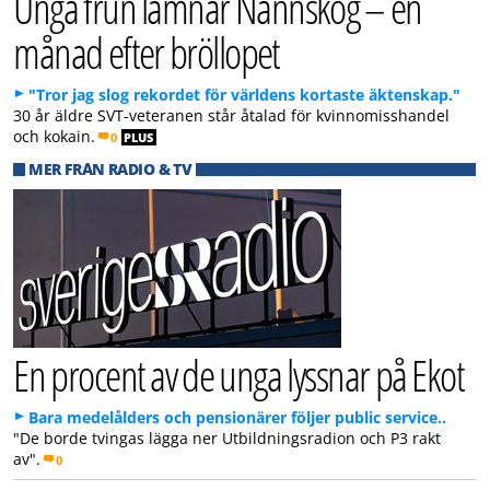
Unga frun lämnar Nannskog – en
månad efter bröllopet
"Tror jag slog rekordet för världens kortaste äktenskap."
30 år äldre SVT-veteranen står åtalad för kvinnomisshandel
och kokain.
0
PLUS
MER FRÅN RADIO & TV
En procent av de unga lyssnar på Ekot
Bara medelålders och pensionärer följer public service..
"De borde tvingas lägga ner Utbildningsradion och P3 rakt
av".
0