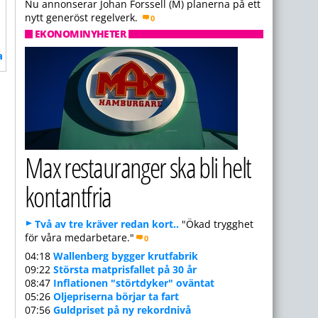
Nu annonserar Johan Forssell (M) planerna på ett
nytt generöst regelverk.
0
EKONOMINYHETER
a
Max restauranger ska bli helt
kontantfria
Två av tre kräver redan kort..
"Ökad trygghet
för våra medarbetare."
0
04:18
Wallenberg bygger krutfabrik
09:22
Största matprisfallet på 30 år
08:47
Inflationen "störtdyker" oväntat
05:26
Oljepriserna börjar ta fart
07:56
Guldpriset på ny rekordnivå