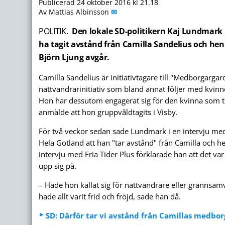
Publicerad 24 oktober 2016 kl 21.18
Av Mattias Albinsson
✉
POLITIK.
Den lokale SD-politikern Kaj Lundmark 
ha tagit avstånd från Camilla Sandelius och he
Björn Ljung avgår.
Camilla Sandelius är initiativtagare till "Medborgargar
nattvandrar­initiativ som bland annat följer med kvin
Hon har dessutom engagerat sig för den kvinna som t
anmälde att hon gruppvåldtagits i Visby.
För två veckor sedan sade Lundmark i en intervju med
Hela Gotland att han "tar avstånd" från Camilla och h
intervju med Fria Tider Plus förklarade han att det v
upp sig på.
– Hade hon kallat sig för nattvandrare eller grann­sa
hade allt varit frid och fröjd, sade han då.
SD: Därför tar vi avstånd från Camillas medbo