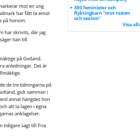
tt markerar mot en ung
300 feminister och
flyktingbarn "mot rasism
ndmark har fått ta emot
och sexism"
na på honom.
Visa all
 har skrivits, där jag
äger han till
lmäktige på Gotland.
ra anledningar. Det är
llmäktige.
de de tre tidningarna på
Gotland, gick samman i
and annat hängdes hon
och att ta lagen i egna
garnas anklagelser.
tidigare sagt till Fria