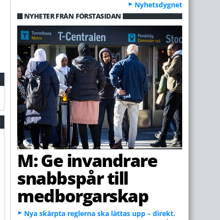
Nyhetsdygnet
NYHETER FRÅN FÖRSTASIDAN
a
M: Ge invandrare
snabbspår till
medborgarskap
Nya skärpta reglerna ska lättas upp – direkt.