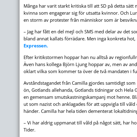
Många har varit starkt kritiska till att SD på detta sä
kvinna som engagerar sig för utsatta kvinnor. Och Lu
en storm av protester från människor som är besvik
– Jag har fått en del mejl och SMS med delar av det som
bland annat kallats förrädare. Men inga konkreta hot, s
Expressen.
Efter kritikstormen hoppar han nu alltså av regionful
Även hans kollega Björn Ljung hoppar av, men av and
oklart vilka som kommer ta över de två mandaten i fu
Avståndstagandet från Camilla gjordes samtidigt som 
ön, Gotlands allehanda, Gotlands tidningar och Hela 
en gemensam smutskastnings­kampanj mot henne. Bl
ut som nazist och anklagades för att uppvigla till våld 
händer. Camilla har hela tiden dementerat lokal­tidnin
– Vi har aldrig uppmanat till våld på något sätt, har hon 
Tider.