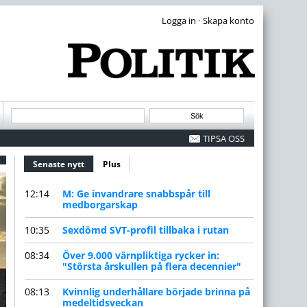
·
TIPSA OSS
Senaste nytt
(aktiv flik)
Plus
12:14
M: Ge invandrare snabbspår till
medborgarskap
10:35
Sexdömd SVT-profil tillbaka i rutan
08:34
Över 9.000 värnpliktiga rycker in:
"Största årskullen på flera decennier"
08:13
Kvinnlig underhållare började brinna på
medeltidsveckan