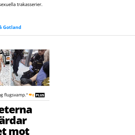
exuella trakasserier.
på Gotland
g flugsvamp."
0
PLUS
eterna
ärdar
et mot