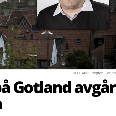
© FT Arkiv/Region Gotla
på Gotland avgår
n