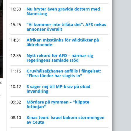
16:50
Nu bryter även gravida dottern med
Nannskog
15:25
"Vi kommer inte tillåta det": AFS nekas
annonser överallt
14:31
Afrikan misstänks för våldtäkter på
äldreboende
12:35
Nytt rekord för AFD – närmar sig
regeringens samlade stöd
11:16
Gruvhålsafghanen anfölls i fängelset:
"Flera tänder har slagits in"
nd
10:12
S säger nej till MP-krav på ökad
invandring
09:32
Mördare på rymmen – "klippte
fotbojan"
08:10
Kinas teori: Israel bakom stormningen
av Ceuta