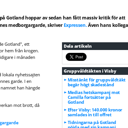
på Gotland hoppar av sedan han fått massiv kritik för att
nnes medborgargarde, skriver
Expressen.
Även hans kolleg
de Gotland", ett
Dela artikeln
nor hem från krogen.
idigare i månaden
Gruppvåldtäkten i Visby
 lokala nyhetssajten
Misstänkt för gruppvåldtäkt
ennes garde. I en
begär högt skadestånd
ar namnet han hängde
Medias hetskampanj mot
Camilla fortsätter på
Gotland
mverkan mot brott, då
Efter Visby: 140.000 kronor
samlades in till offret
Tidningarna på Gotland
rgargarde
nöjda med sin kampanj