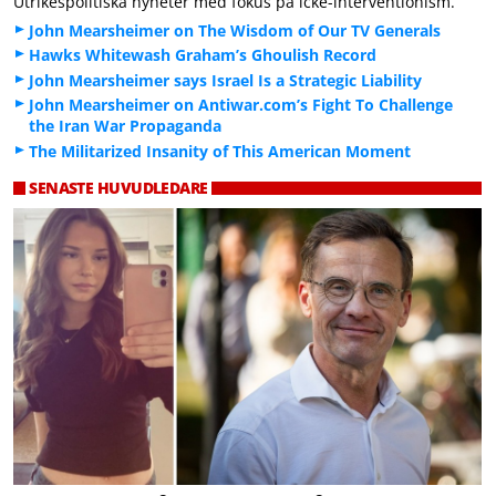
Utrikespolitiska nyheter med fokus på icke-interventionism.
John Mearsheimer on The Wisdom of Our TV Generals
Hawks Whitewash Graham’s Ghoulish Record
John Mearsheimer says Israel Is a Strategic Liability
John Mearsheimer on Antiwar.com’s Fight To Challenge
the Iran War Propaganda
The Militarized Insanity of This American Moment
SENASTE HUVUDLEDARE