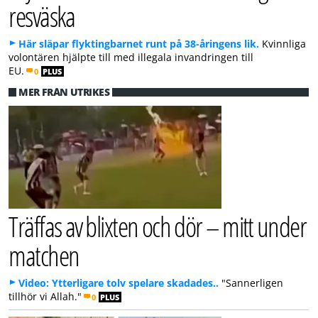
resväska
Här släpar flyktingbarnet runt på 38-åringens lik.
Kvinnliga
volontären hjälpte till med illegala invandringen till
EU.
0
PLUS
MER FRÅN UTRIKES
Träffas av blixten och dör – mitt under
matchen
Video: Ytterligare tolv spelare skadades..
"Sannerligen
tillhör vi Allah."
0
PLUS