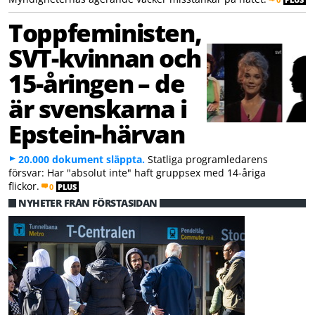
Toppfeministen,
SVT-kvinnan och
15-åringen – de
är svenskarna i
Epstein-härvan
20.000 dokument släppta.
Statliga programledarens
försvar: Har "absolut inte" haft gruppsex med 14-åriga
flickor.
0
PLUS
NYHETER FRÅN FÖRSTASIDAN