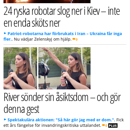
24 ryska robotar slog ner i Kiev – inte
en enda sköts ner
Patriot-robotarna har förbrukats i Iran – Ukraina får inga
fler..
Nu vädjar Zelenskyj om hjälp.
0
River sönder sin åsiktsdom – och gör
denna gest
Spektakulära aktionen: "Så här gör jag med er dom.".
Fick
ett års fängelse för invandringskritiska uttalandet.
0
PLUS