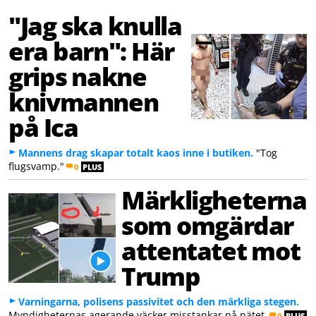
"Jag ska knulla
era barn": Här
grips nakne
knivmannen
på Ica
Mannens drag skapar totalt kaos inne i butiken.
"Tog
flugsvamp."
0
PLUS
Märkligheterna
som omgärdar
attentatet mot
Trump
Varningarna, polisens passivitet och den märkliga stegen.
Myndigheternas agerande väcker misstankar på nätet.
0
PLUS