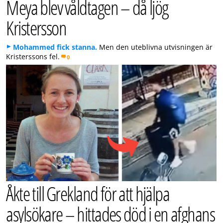
Meya blev våldtagen – då ljög
Kristersson
Mohammed fick stanna.
Men den uteblivna utvisningen är
Kristerssons fel.
0
Åkte till Grekland för att hjälpa
asylsökare – hittades död i en afghans