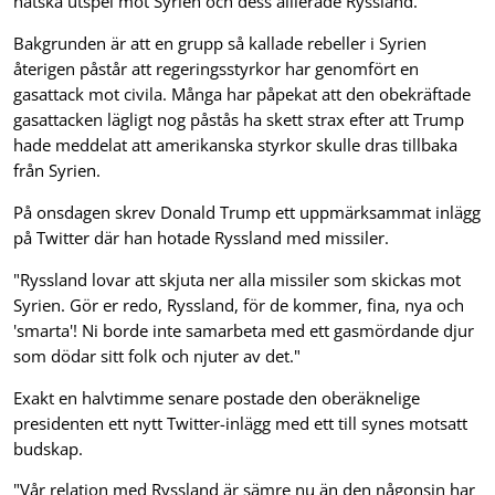
hätska utspel mot Syrien och dess allierade Ryssland.
Bakgrunden är att en grupp så kallade rebeller i Syrien
återigen påstår att regeringsstyrkor har genomfört en
gasattack mot civila. Många har påpekat att den obekräftade
gasattacken lägligt nog påstås ha skett strax efter att Trump
hade meddelat att amerikanska styrkor skulle dras tillbaka
från Syrien.
På onsdagen skrev Donald Trump ett uppmärksammat inlägg
på Twitter där han hotade Ryssland med missiler.
"Ryssland lovar att skjuta ner alla missiler som skickas mot
Syrien. Gör er redo, Ryssland, för de kommer, fina, nya och
'smarta'! Ni borde inte samarbeta med ett gasmördande djur
som dödar sitt folk och njuter av det."
Exakt en halvtimme senare postade den oberäknelige
presidenten ett nytt Twitter-inlägg med ett till synes motsatt
budskap.
"Vår relation med Ryssland är sämre nu än den någonsin har