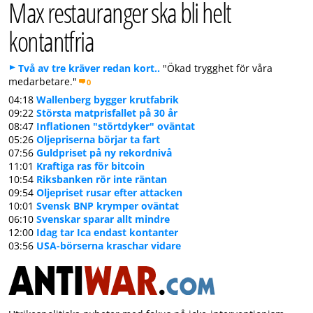
Max restauranger ska bli helt
kontantfria
Två av tre kräver redan kort..
"Ökad trygghet för våra
medarbetare."
0
04:18
Wallenberg bygger krutfabrik
09:22
Största matprisfallet på 30 år
08:47
Inflationen "störtdyker" oväntat
05:26
Oljepriserna börjar ta fart
07:56
Guldpriset på ny rekordnivå
11:01
Kraftiga ras för bitcoin
10:54
Riksbanken rör inte räntan
09:54
Oljepriset rusar efter attacken
10:01
Svensk BNP krymper oväntat
06:10
Svenskar sparar allt mindre
12:00
Idag tar Ica endast kontanter
03:56
USA-börserna kraschar vidare