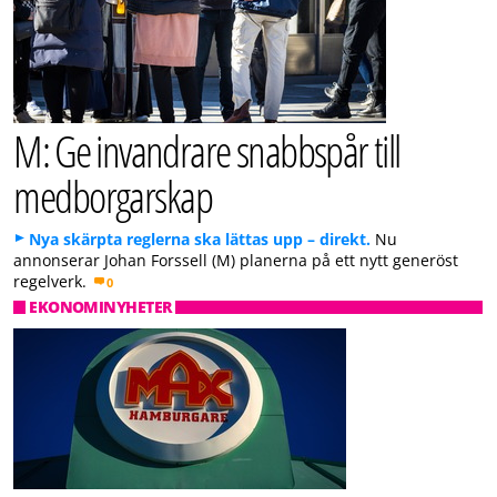
M: Ge invandrare snabbspår till
medborgarskap
Nya skärpta reglerna ska lättas upp – direkt.
Nu
annonserar Johan Forssell (M) planerna på ett nytt generöst
regelverk.
0
EKONOMINYHETER