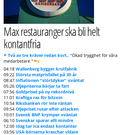
Max restauranger ska bli helt
kontantfria
Två av tre kräver redan kort..
"Ökad trygghet för våra
medarbetare."
0
04:18
Wallenberg bygger krutfabrik
09:22
Största matprisfallet på 30 år
08:47
Inflationen "störtdyker" oväntat
05:26
Oljepriserna börjar ta fart
07:56
Guldpriset på ny rekordnivå
11:01
Kraftiga ras för bitcoin
10:54
Riksbanken rör inte räntan
09:54
Oljepriset rusar efter attacken
10:01
Svensk BNP krymper oväntat
06:10
Svenskar sparar allt mindre
12:00
Idag tar Ica endast kontanter
03:56
USA-börserna kraschar vidare