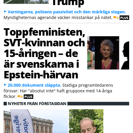
Trump
Varningarna, polisens passivitet och den märkliga stegen.
Myndigheternas agerande väcker misstankar på nätet.
0
PLUS
Toppfeministen,
SVT-kvinnan och
15-åringen – de
är svenskarna i
Epstein-härvan
20.000 dokument släppta.
Statliga programledarens
försvar: Har "absolut inte" haft gruppsex med 14-åriga
flickor.
0
PLUS
NYHETER FRÅN FÖRSTASIDAN