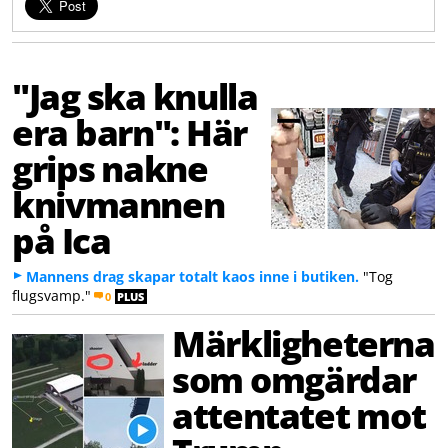
"Jag ska knulla
era barn": Här
grips nakne
knivmannen
på Ica
Mannens drag skapar totalt kaos inne i butiken.
"Tog
flugsvamp."
0
PLUS
Märkligheterna
som omgärdar
attentatet mot