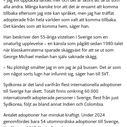
– Jag vill upptäcka landet mer och det är skönt att se ut som
alla andra. Många kanske tror att det är ensamt att komma
tillbaka eftersom jag inte kan språket, men jag har träffat
adopterade från hela världen som valt att komma tillbaka.
Det kändes som att komma hem, säger han.
Han beskriver den 55-åriga vistelsen i Sverige som en
onaturlig upplevelse – en känsla som pågått sedan 1980-talet
när klasskamraterna sparade skäggväxt för att se ut som
George Michael medan han själv saknade skägg.
– Nu plötsligt smälter jag in om jag är på bussen. Det är som
om något sorts lugn har infunnit sig, säger han till SVT.
Sydkorea är det land varifrån flest internationella adoptioner
till Sverige har skett. Totalt finns omkring 60.000
internationellt adopterade personer i Sverige, flest från just
Sydkorea, följt av bland annat Indien och Colombia.
Antalet adoptioner har minskat kraftigt. Under 2024
genomfördes bara 54 utomnordiska adoptioner till Sverige,