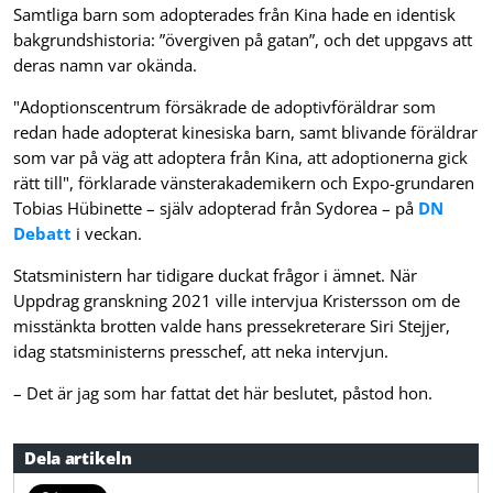
Samtliga barn som adopterades från Kina hade en identisk
bakgrundshistoria: ”övergiven på gatan”, och det uppgavs att
deras namn var okända.
"Adoptionscentrum försäkrade de adoptivföräldrar som
redan hade adopterat kinesiska barn, samt blivande föräldrar
som var på väg att adoptera från Kina, att adoptionerna gick
rätt till", förklarade vänsterakademikern och Expo-grundaren
Tobias Hübinette – själv adopterad från Sydorea – på
DN
Debatt
i veckan.
Statsministern har tidigare duckat frågor i ämnet. När
Uppdrag granskning 2021 ville intervjua Kristersson om de
misstänkta brotten valde hans pressekreterare Siri Stejjer,
idag statsministerns presschef, att neka intervjun.
– Det är jag som har fattat det här beslutet, påstod hon.
Dela artikeln