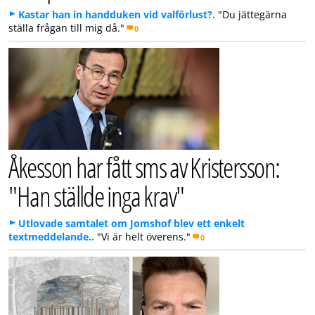
Kastar han in handduken vid valförlust?.
"Du jättegärna
ställa frågan till mig då."
0
Åkesson har fått sms av Kristersson:
"Han ställde inga krav"
Utlovade samtalet om Jomshof blev ett enkelt
textmeddelande..
"Vi är helt överens."
0