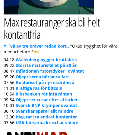
Max restauranger ska bli helt
kontantfria
Två av tre kräver redan kort..
"Ökad trygghet för våra
medarbetare."
0
04:18
Wallenberg bygger krutfabrik
09:22
Största matprisfallet på 30 år
08:47
Inflationen "störtdyker" oväntat
05:26
Oljepriserna börjar ta fart
07:56
Guldpriset på ny rekordnivå
11:01
Kraftiga ras för bitcoin
10:54
Riksbanken rör inte räntan
09:54
Oljepriset rusar efter attacken
10:01
Svensk BNP krymper oväntat
06:10
Svenskar sparar allt mindre
12:00
Idag tar Ica endast kontanter
03:56
USA-börserna kraschar vidare