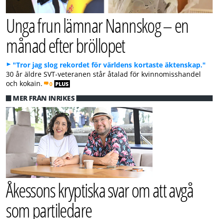
Unga frun lämnar Nannskog – en
månad efter bröllopet
"Tror jag slog rekordet för världens kortaste äktenskap."
30 år äldre SVT-veteranen står åtalad för kvinnomisshandel
och kokain.
0
PLUS
MER FRÅN INRIKES
Åkessons kryptiska svar om att avgå
som partiledare