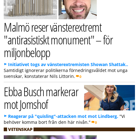
Malmö reser vänsterextremt
"antirasistiskt monument" – för
miljonbelopp
Initiativet togs av vänsterextremisten Showan Shattak..
Samtidigt ignorerar politikerna förnedringsvåldet mot unga
svenskar, konstaterar Nils Littorin.
0
Ebba Busch markerar
mot Jomshof
Reagerar på "quisling"-attacken mot mot Lindberg.
"Vi
behöver komma bort från den här nivån."
0
VETENSKAP