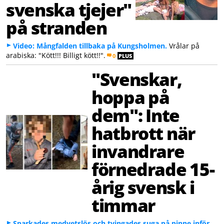
svenska tjejer"
på stranden
Video: Mångfalden tillbaka på Kungsholmen.
Vrålar på
arabiska: "Kött!!! Billigt kött!!".
0
PLUS
"Svenskar,
hoppa på
dem": Inte
hatbrott när
invandrare
förnedrade 15-
årig svensk i
timmar
Sparkades medvetslös och tvingades suga på pinne inför