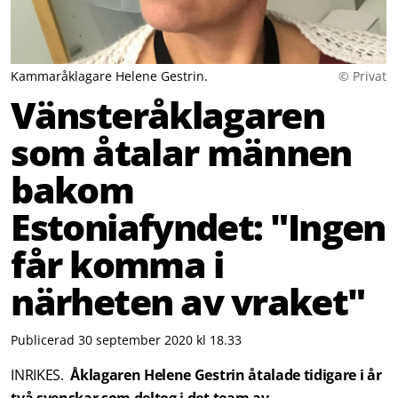
Kammaråklagare Helene Gestrin.
© Privat
Vänsteråklagaren
som åtalar männen
bakom
Estoniafyndet: "Ingen
får komma i
närheten av vraket"
Publicerad 30 september 2020 kl 18.33
INRIKES.
Åklagaren Helene Gestrin åtalade tidigare i år
två svenskar som deltog i det team av