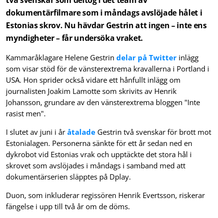
dokumentärfilmare som i måndags avslöjade hålet i
Estonias skrov. Nu hävdar Gestrin att ingen – inte ens
myndigheter – får undersöka vraket.
Kammaråklagare Helene Gestrin
delar på Twitter
inlägg
som visar stöd för de vänsterextrema kravallerna i Portland i
USA. Hon sprider också vidare ett hånfullt inlägg om
journalisten Joakim Lamotte som skrivits av Henrik
Johansson, grundare av den vänsterextrema bloggen "Inte
rasist men".
I slutet av juni i år
åtalade
Gestrin två svenskar för brott mot
Estonialagen. Personerna sänkte för ett år sedan ned en
dykrobot vid Estonias vrak och upptäckte det stora hål i
skrovet som avslöjades i måndags i samband med att
dokumentärserien släpptes på Dplay.
Duon, som inkluderar regissören Henrik Evertsson, riskerar
fängelse i upp till två år om de döms.