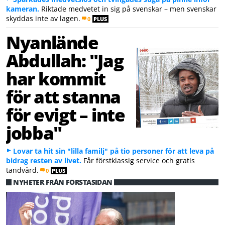
kameran.
Riktade medvetet in sig på svenskar – men svenskar
skyddas inte av lagen.
0
PLUS
Nyanlände
Abdullah: "Jag
har kommit
för att stanna
för evigt – inte
jobba"
Lovar ta hit sin "lilla familj" på tio personer för att leva på
bidrag resten av livet.
Får förstklassig service och gratis
tandvård.
0
PLUS
NYHETER FRÅN FÖRSTASIDAN