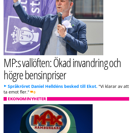
MP:s vallöften: Ökad invandring och
högre bensinpriser
Språkröret Daniel Helldéns besked till Ekot.
"Vi klarar av att
ta emot fler."
0
EKONOMINYHETER