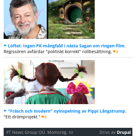
Löftet: Ingen PK-mångfald i nästa Sagan om ringen-film.
Regissören avfärdar "politiskt korrekt" rollbesättning.
0
"Fräsch och modern" nyinspelning av Pippi Långstrump.
"Ett drömprojekt."
0
FT News Group OÜ. Momsreg. nr
Drivs av
Drupal