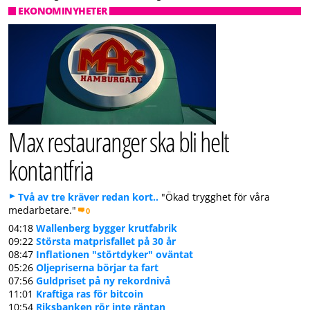
EKONOMINYHETER
Max restauranger ska bli helt
kontantfria
Två av tre kräver redan kort..
"Ökad trygghet för våra
medarbetare."
0
04:18
Wallenberg bygger krutfabrik
09:22
Största matprisfallet på 30 år
08:47
Inflationen "störtdyker" oväntat
05:26
Oljepriserna börjar ta fart
07:56
Guldpriset på ny rekordnivå
11:01
Kraftiga ras för bitcoin
10:54
Riksbanken rör inte räntan