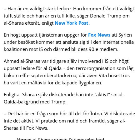
– Han är en väldigt stark ledare. Han kommer från ett väldigt
tufft ställe och han är en tuff kille, säger Donald Trump om
al-Sharaa efteråt, enligt
New York Post.
En högt uppsatt tjänsteman uppger för
Fox News
att Syrien
under besöket kommer att ansluta sig till den internationella
koalitionen mot IS och därmed bli dess 90:e medlem.
Ahmed al-Sharaa var tidigare själv involverad i IS och högt
uppsatt ledare för al-Qaida – den terrororganisation som låg
bakom elfte septemberattackerna, där även Vita huset tros
ha varit en måltavla för de kapade flygplanen.
Enligt al-Sharaa själv diskuterade han inte "aktivt" sin al-
Qaida-bakgrund med Trump:
– Det här är en fråga som hör till det förflutna. Vi diskuterade
inte det aktivt. Vi pratade om nutid och framtid, säger al-
Sharaa till Fox News.
Ahmed al-Sharaa greets Syrians who had