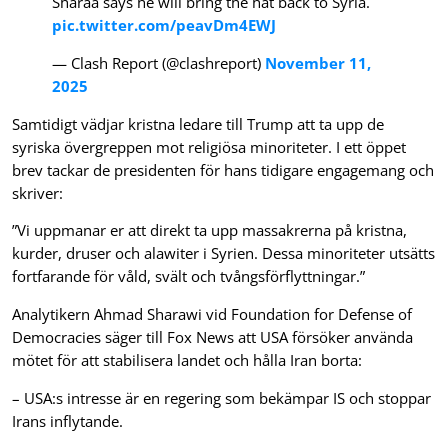
Sharaa says he will bring the hat back to Syria.
pic.twitter.com/peavDm4EWJ
— Clash Report (@clashreport)
November 11,
2025
Samtidigt vädjar kristna ledare till Trump att ta upp de
syriska övergreppen mot religiösa minoriteter. I ett öppet
brev tackar de presidenten för hans tidigare engagemang och
skriver:
”Vi uppmanar er att direkt ta upp massakrerna på kristna,
kurder, druser och alawiter i Syrien. Dessa minoriteter utsätts
fortfarande för våld, svält och tvångsförflyttningar.”
Analytikern Ahmad Sharawi vid Foundation for Defense of
Democracies säger till Fox News att USA försöker använda
mötet för att stabilisera landet och hålla Iran borta:
– USA:s intresse är en regering som bekämpar IS och stoppar
Irans inflytande.