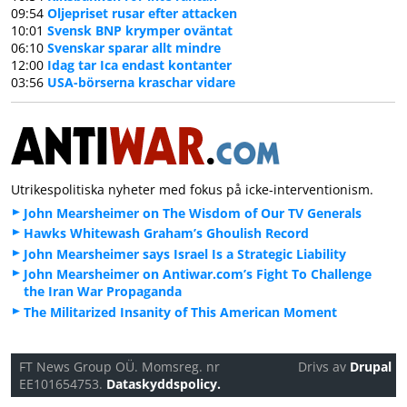
09:54
Oljepriset rusar efter attacken
10:01
Svensk BNP krymper oväntat
06:10
Svenskar sparar allt mindre
12:00
Idag tar Ica endast kontanter
03:56
USA-börserna kraschar vidare
Utrikespolitiska nyheter med fokus på icke-interventionism.
John Mearsheimer on The Wisdom of Our TV Generals
Hawks Whitewash Graham’s Ghoulish Record
John Mearsheimer says Israel Is a Strategic Liability
John Mearsheimer on Antiwar.com’s Fight To Challenge
the Iran War Propaganda
The Militarized Insanity of This American Moment
FT News Group OÜ. Momsreg. nr
Drivs av
Drupal
EE101654753.
Dataskyddspolicy.