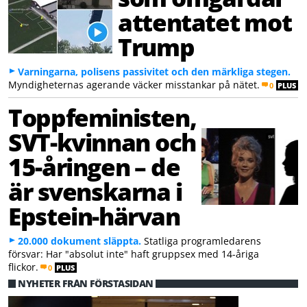
attentatet mot
Trump
Varningarna, polisens passivitet och den märkliga stegen.
Myndigheternas agerande väcker misstankar på nätet.
0
PLUS
Toppfeministen,
SVT-kvinnan och
15-åringen – de
är svenskarna i
Epstein-härvan
20.000 dokument släppta.
Statliga programledarens
försvar: Har "absolut inte" haft gruppsex med 14-åriga
flickor.
0
PLUS
NYHETER FRÅN FÖRSTASIDAN