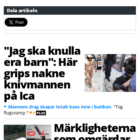
Dela artikeln
"Jag ska knulla
era barn": Här
grips nakne
knivmannen
på Ica
Mannens drag skapar totalt kaos inne i butiken.
"Tog
flugsvamp."
0
PLUS
Märkligheterna
som omgärdar