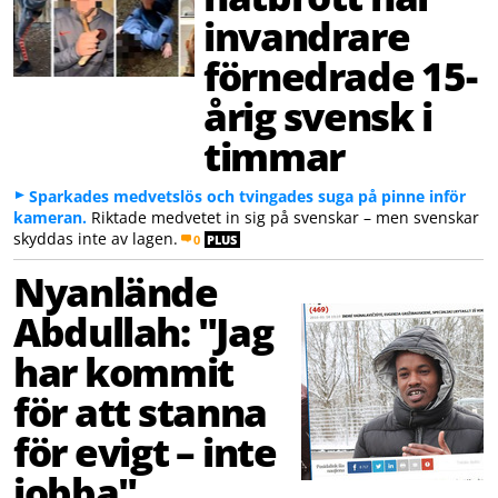
invandrare
förnedrade 15-
årig svensk i
timmar
Sparkades medvetslös och tvingades suga på pinne inför
kameran.
Riktade medvetet in sig på svenskar – men svenskar
skyddas inte av lagen.
0
PLUS
Nyanlände
Abdullah: "Jag
har kommit
för att stanna
för evigt – inte
jobba"