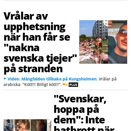
Vrålar av
upphetsning
när han får se
"nakna
svenska tjejer"
på stranden
Video: Mångfalden tillbaka på Kungsholmen.
Vrålar på
arabiska: "Kött!!! Billigt kött!!".
0
PLUS
"Svenskar,
hoppa på
dem": Inte
hatbrott när