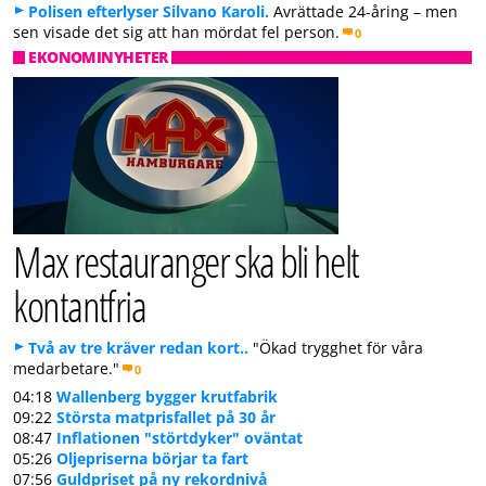
Polisen efterlyser Silvano Karoli.
Avrättade 24-åring – men
sen visade det sig att han mördat fel person.
0
EKONOMINYHETER
Max restauranger ska bli helt
kontantfria
Två av tre kräver redan kort..
"Ökad trygghet för våra
medarbetare."
0
04:18
Wallenberg bygger krutfabrik
09:22
Största matprisfallet på 30 år
08:47
Inflationen "störtdyker" oväntat
05:26
Oljepriserna börjar ta fart
07:56
Guldpriset på ny rekordnivå