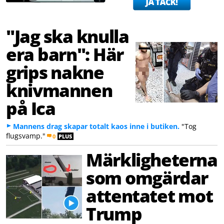
"Jag ska knulla
era barn": Här
grips nakne
knivmannen
på Ica
Mannens drag skapar totalt kaos inne i butiken.
"Tog
flugsvamp."
0
PLUS
Märkligheterna
som omgärdar
attentatet mot
Trump