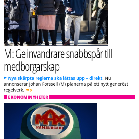
M: Ge invandrare snabbspår till
medborgarskap
Nya skärpta reglerna ska lättas upp – direkt.
Nu
annonserar Johan Forssell (M) planerna på ett nytt generöst
regelverk.
0
EKONOMINYHETER