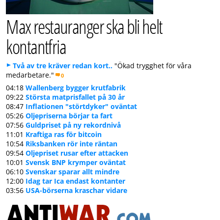
Max restauranger ska bli helt
kontantfria
Två av tre kräver redan kort..
"Ökad trygghet för våra
medarbetare."
0
04:18
Wallenberg bygger krutfabrik
09:22
Största matprisfallet på 30 år
08:47
Inflationen "störtdyker" oväntat
05:26
Oljepriserna börjar ta fart
07:56
Guldpriset på ny rekordnivå
11:01
Kraftiga ras för bitcoin
10:54
Riksbanken rör inte räntan
09:54
Oljepriset rusar efter attacken
10:01
Svensk BNP krymper oväntat
06:10
Svenskar sparar allt mindre
12:00
Idag tar Ica endast kontanter
03:56
USA-börserna kraschar vidare