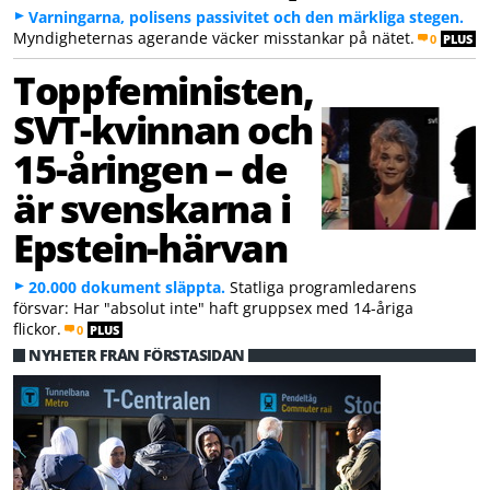
Varningarna, polisens passivitet och den märkliga stegen.
Myndigheternas agerande väcker misstankar på nätet.
0
PLUS
Toppfeministen,
SVT-kvinnan och
15-åringen – de
är svenskarna i
Epstein-härvan
20.000 dokument släppta.
Statliga programledarens
försvar: Har "absolut inte" haft gruppsex med 14-åriga
flickor.
0
PLUS
NYHETER FRÅN FÖRSTASIDAN