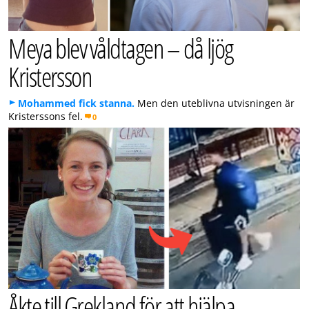
Meya blev våldtagen – då ljög
Kristersson
Mohammed fick stanna.
Men den uteblivna utvisningen är
Kristerssons fel.
0
Åkte till Grekland för att hjälpa