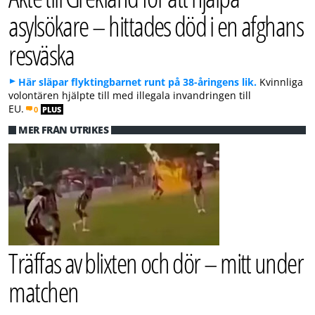
asylsökare – hittades död i en afghans
resväska
Här släpar flyktingbarnet runt på 38-åringens lik.
Kvinnliga
volontären hjälpte till med illegala invandringen till
EU.
0
PLUS
MER FRÅN UTRIKES
Träffas av blixten och dör – mitt under
matchen