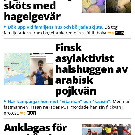
sköts med
hagelgevär
Dök upp vid familjens hus och började skjuta.
Då tog
familjefadern fram hagelbrakaren och sköt tillbaka.
0
PLUS
Finsk
asylaktivist
halshuggen av
arabisk
pojkvän
Här kampanjar hon mot "vita män" och "rasism".
Men när
fästmannen Hasan nekades PUT mördade han sin flickvän i
protest.
0
PLUS
Anklagas för