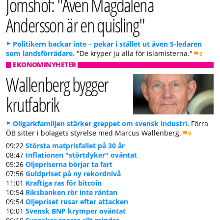
Jomshof: "Även Magdalena
Andersson är en quisling"
Politikern backar inte – pekar i stället ut även S-ledaren
som landsförrädare.
"De kryper ju alla för islamisterna."
0
EKONOMINYHETER
Wallenberg bygger
krutfabrik
Oligarkfamiljen stärker greppet om svensk industri.
Förra
ÖB sitter i bolagets styrelse med Marcus Wallenberg.
0
09:22
Största matprisfallet på 30 år
08:47
Inflationen "störtdyker" oväntat
05:26
Oljepriserna börjar ta fart
07:56
Guldpriset på ny rekordnivå
11:01
Kraftiga ras för bitcoin
10:54
Riksbanken rör inte räntan
09:54
Oljepriset rusar efter attacken
10:01
Svensk BNP krymper oväntat