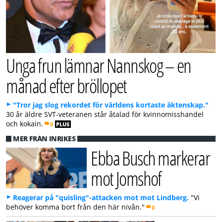
Unga frun lämnar Nannskog – en
månad efter bröllopet
"Tror jag slog rekordet för världens kortaste äktenskap."
30 år äldre SVT-veteranen står åtalad för kvinnomisshandel
och kokain.
0
PLUS
MER FRÅN INRIKES
Ebba Busch markerar
mot Jomshof
Reagerar på "quisling"-attacken mot mot Lindberg.
"Vi
behöver komma bort från den här nivån."
0