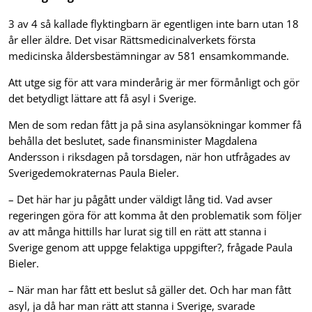
3 av 4 så kallade flyktingbarn är egentligen inte barn utan 18
år eller äldre. Det visar Rättsmedicinalverkets första
medicinska åldersbestämningar av 581 ensamkommande.
Att utge sig för att vara minderårig är mer förmånligt och gör
det betydligt lättare att få asyl i Sverige.
Men de som redan fått ja på sina asylansökningar kommer få
behålla det beslutet, sade finansminister Magdalena
Andersson i riksdagen på torsdagen, när hon utfrågades av
Sverigedemokraternas Paula Bieler.
– Det här har ju pågått under väldigt lång tid. Vad avser
regeringen göra för att komma åt den problematik som följer
av att många hittills har lurat sig till en rätt att stanna i
Sverige genom att uppge felaktiga uppgifter?, frågade Paula
Bieler.
– När man har fått ett beslut så gäller det. Och har man fått
asyl, ja då har man rätt att stanna i Sverige, svarade