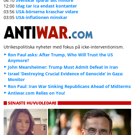
06:10
Svenskar sparar allt mindre
12:00
Idag tar Ica endast kontanter
03:56
USA-börserna kraschar vidare
03:05
USA-inflationen minskar
Utrikespolitiska nyheter med fokus på icke-interventionism.
Ron Paul asks: After Trump, Who Will Trust the US
Anymore?
John Mearsheimer: Trump Must Admit Defeat in Iran
Israel ‘Destroying Crucial Evidence of Genocide’ in Gaza:
Monitor
Ron Paul: Iran War Sinking Republicans Ahead of Midterms
Antiwar.com Relies on You!
SENASTE HUVUDLEDARE