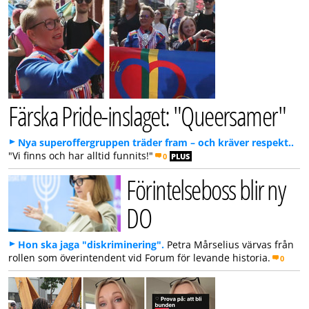
Färska Pride-inslaget: "Queersamer"
Nya superoffergruppen träder fram – och kräver respekt..
"Vi finns och har alltid funnits!"
0
PLUS
Förintelseboss blir ny
DO
Hon ska jaga "diskriminering".
Petra Mårselius värvas från
rollen som överintendent vid Forum för levande historia.
0