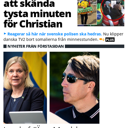
att skända
tysta minuten
för Christian
Reagerar så här när svenske polisen ska hedras.
Nu klipper
danska TV2 bort somalierna från minnesstunden.
0
PLUS
NYHETER FRÅN FÖRSTASIDAN